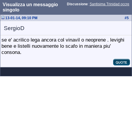
Visualizza un messaggio
Discussione
:
Santisima Trinidad occre
singolo
13-01-14, 09:10 PM
#
5
SergioD
se e' acrilico lega ancora col vinavil o neoprene . levighi
bene e listelli nuovamente lo scafo in maniera piu'
consona.