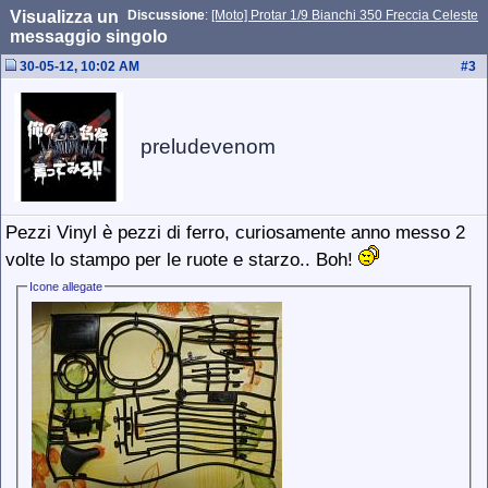
Visualizza un
Discussione
:
[Moto] Protar 1/9 Bianchi 350 Freccia Celeste
messaggio singolo
30-05-12, 10:02 AM
#
3
preludevenom
Pezzi Vinyl è pezzi di ferro, curiosamente anno messo 2
volte lo stampo per le ruote e starzo.. Boh!
Icone allegate