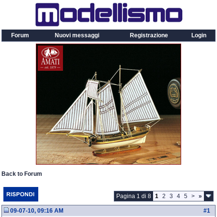
Forum
Nuovi messaggi
Registrazione
Login
Back to Forum
Pagina 1 di 8
1
2
3
4
5
>
»
09-07-10, 09:16 AM
#
1