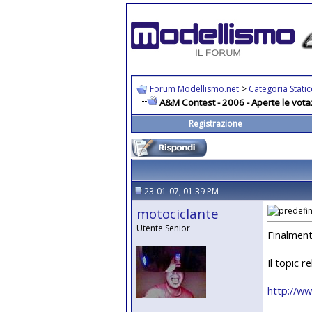
Forum Modellismo.net
>
Categoria Stati
A&M Contest - 2006 - Aperte le vota
Registrazione
23-01-07, 01:39 PM
motociclante
Utente Senior
Finalment
Il topic r
http://ww