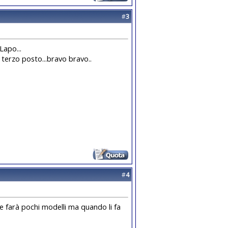
#
3
Lapo...
terzo posto...bravo bravo..
#
4
 farà pochi modelli ma quando li fa