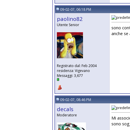
09-02-07, 06:18 PM
paolino82
Utente Senior
sono cont
anche se 
Registrato dal: Feb 2004
residenza: Vigevano
Messaggi: 3,677
09-02-07, 08:46 PM
decals
Moderatore
Mi associ
sono sogge