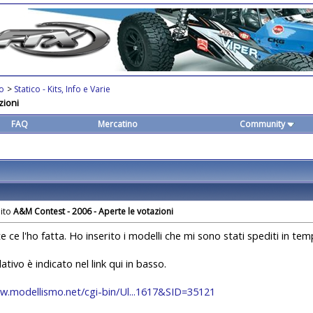
co
>
Statico - Kits, Info e Varie
zioni
FAQ
Mercatino
Community
A&M Contest - 2006 - Aperte le votazioni
e ce l'ho fatta. Ho inserito i modelli che mi sono stati spediti in t
elativo è indicato nel link qui in basso.
w.modellismo.net/cgi-bin/Ul...1617&SID=35121