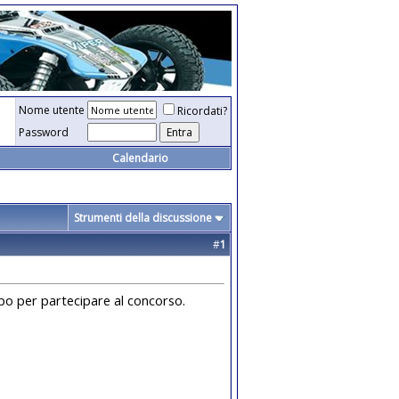
Nome utente
Ricordati?
Password
Calendario
Strumenti della discussione
#
1
empo per partecipare al concorso.