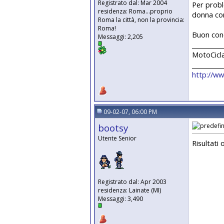
Registrato dal: Mar 2004
Per probl
residenza: Roma...proprio
donna con
Roma la città, non la provincia:
Roma!
Buon con
Messaggi: 2,205
__________
MotoCicl
__________
http://ww
09-02-07, 06:00 PM
bootsy
Utente Senior
Risultati o
Registrato dal: Apr 2003
residenza: Lainate (MI)
Messaggi: 3,490