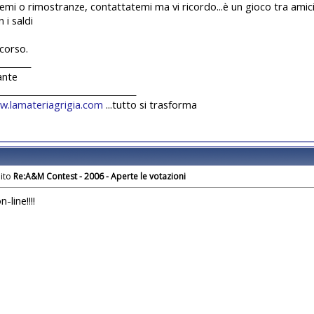
emi o rimostranze, contattatemi ma vi ricordo...è un gioco tra amici
 i saldi
corso.
________
ante
_________________________________
w.lamateriagrigia.com
...tutto si trasforma
Re:A&M Contest - 2006 - Aperte le votazioni
n-line!!!!