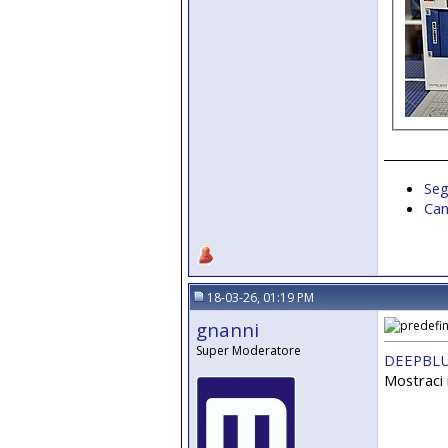
__________
Seg
Can
18-03-26, 01:19 PM
gnanni
Super Moderatore
DEEPBL
Mostraci 