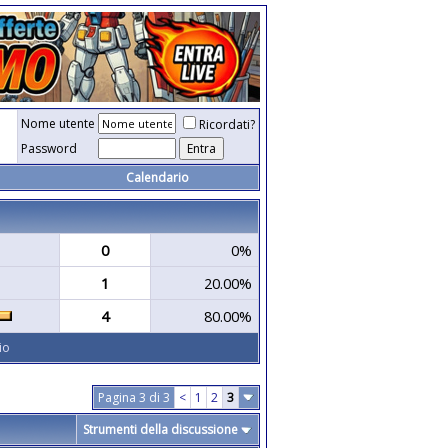
Nome utente
Ricordati?
Password
Calendario
0
0%
1
20.00%
4
80.00%
io
Pagina 3 di 3
<
1
2
3
Strumenti della discussione