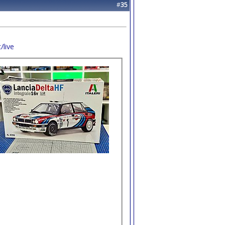
#
35
/live