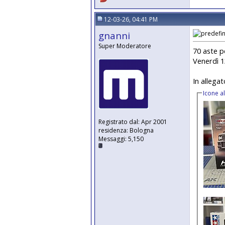
12-03-26, 04:41 PM
gnanni
Super Moderatore
70 aste pe
Venerdì 
In allega
Icone a
Registrato dal: Apr 2001
residenza: Bologna
Messaggi: 5,150