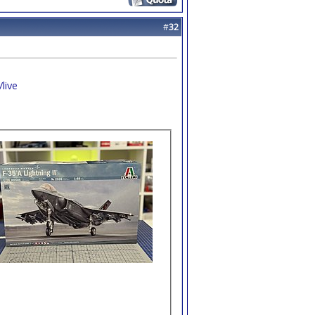
#
32
live