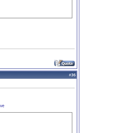
#
36
ive