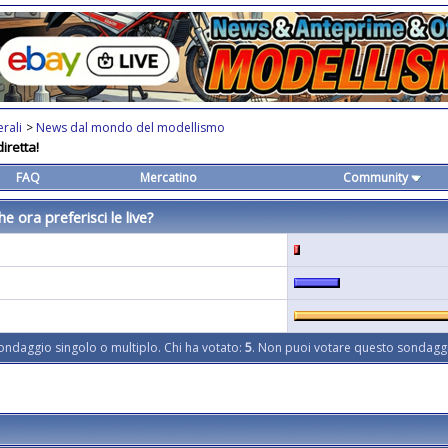
rali
>
News dal mondo del modellismo
iretta!
FAQ
Mercatino
Community
che ora preferisci le live?
ondaggio singolo o multiplo. Chi ha votato:
5
. Non puoi votare questo sondagg