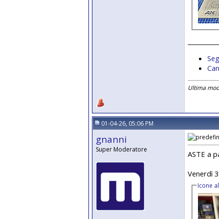
__________
Seg
Can
Ultima modi
01-04-26, 05:06 PM
gnanni
Super Moderatore
ASTE a pa
Venerdì 3
Icone a