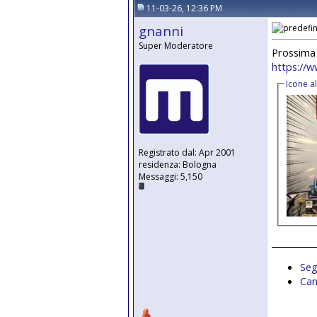
11-03-26, 12:36 PM
gnanni
Super Moderatore
Prossima 
https://w
Icone a
Registrato dal: Apr 2001
residenza: Bologna
Messaggi: 5,150
__________
Seg
Can