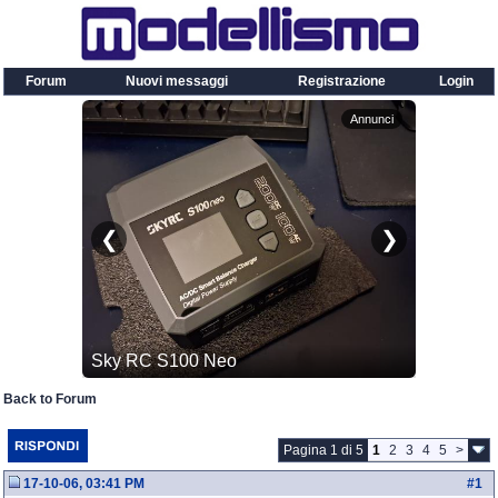
Forum
Nuovi messaggi
Registrazione
Login
Back to Forum
Pagina 1 di 5
1
2
3
4
5
>
17-10-06, 03:41 PM
#
1