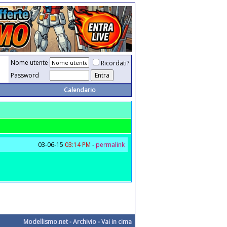
Nome utente
Ricordati?
Password
Calendario
03-06-15
03:14 PM
-
permalink
Modellismo.net
-
Archivio
-
Vai in cima