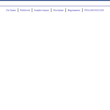
|
|
|
|
|
Chi Siamo
Pubblicità
Scambio banner
Disclaimer
Regolamento
P.IVA 00319251203