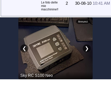
Le foto delle
2
30-08-10
10:41 AM
mie
macchinine!!