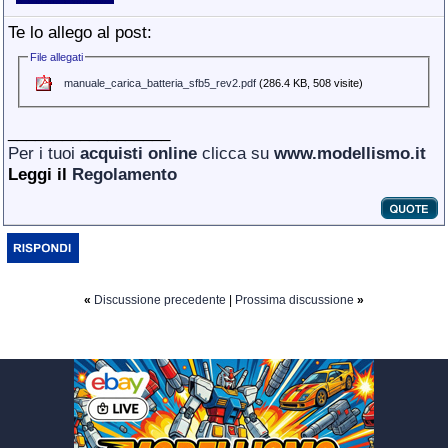
Te lo allego al post:
File allegati
manuale_carica_batteria_sfb5_rev2.pdf
(286.4 KB, 508 visite)
__________________
Per i tuoi
acquisti online
clicca su
www.modellismo.it
Leggi il
Regolamento
«
Discussione precedente
|
Prossima discussione
»