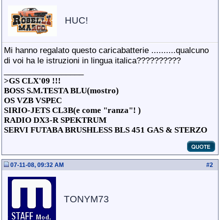
HUC!
Mi hanno regalato questo caricabatterie ..........qualcuno
di voi ha le istruzioni in lingua italica??????????
__________________
>GS CLX'09 !!!
BOSS S.M.TESTA BLU(mostro)
OS VZB VSPEC
SIRIO-JETS CL3B(e come "ranza"! )
RADIO DX3-R SPEKTRUM
SERVI FUTABA BRUSHLESS BLS 451 GAS & STERZO
07-11-08, 09:32 AM
#
2
TONYM73