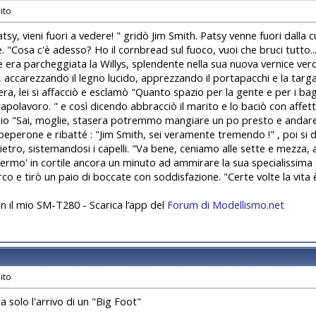
tsy, vieni fuori a vedere! " gridò Jim Smith. Patsy venne fuori dalla c
. "Cosa c'è adesso? Ho il cornbread sul fuoco, vuoi che bruci tutto...
le era parcheggiata la Willys, splendente nella sua nuova vernice verd
 accarezzando il legno lucido, apprezzando il portapacchi e la targa c
ra, lei si affacciò e esclamò "Quanto spazio per la gente e per i baga
apolavoro. " e così dicendo abbracciò il marito e lo baciò con affetto
io "Sai, moglie, stasera potremmo mangiare un po presto e andare a l
eperone e ribatté : "Jim Smith, sei veramente tremendo !" , poi si di
etro, sistemandosi i capelli. "Va bene, ceniamo alle sette e mezza, al
ffermo' in cortile ancora un minuto ad ammirare la sua specialissima
co e tirò un paio di boccate con soddisfazione. "Certe volte la vita è
on il mio SM-T280 - Scarica l‘app del
Forum di Modellismo.net
 solo l'arrivo di un "Big Foot"