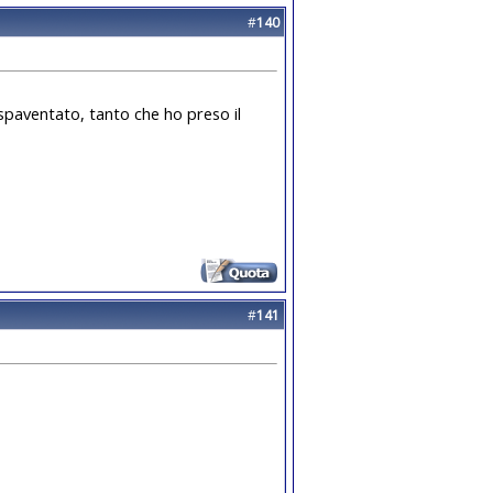
#
140
spaventato, tanto che ho preso il
#
141