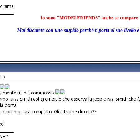
iorama
________
Io sono "MODELFRIENDS" anche se compare 
Mai discutere con uno stupido perchè ti porta al suo livello e 
ramente mi hai commosso
amo Miss Smith col grembiule che osserva la jeep e Ms. Smith che fu
la porta.
 il diorama sarà completo. Gli altri che dicono??
ed
________
UNED