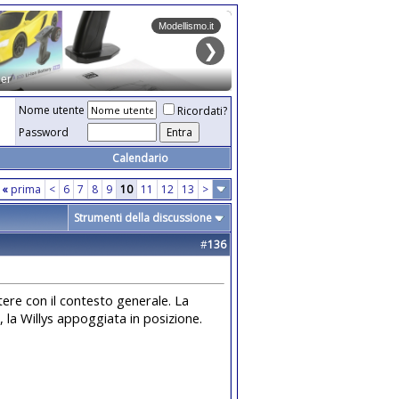
Nome utente
Ricordati?
Password
Calendario
«
prima
<
6
7
8
9
10
11
12
13
>
Strumenti della discussione
#
136
tere con il contesto generale. La
, la Willys appoggiata in posizione.