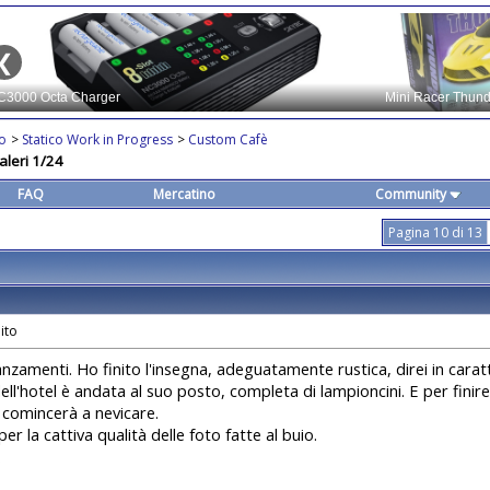
co
>
Statico Work in Progress
>
Custom Cafè
aleri 1/24
FAQ
Mercatino
Community
Pagina 10 di 13
anzamenti. Ho finito l'insegna, adeguatamente rustica, direi in carat
ell'hotel è andata al suo posto, completa di lampioncini. E per finire
comincerà a nevicare.
er la cattiva qualità delle foto fatte al buio.
.