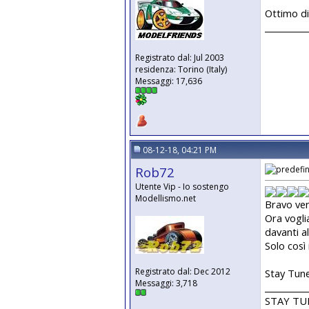
Ottimo d
__________
Registrato dal: Jul 2003
residenza: Torino (Italy)
Messaggi: 17,636
08-12-18, 04:21 PM
Rob72
Utente Vip - Io sostengo
Modellismo.net
Bravo ve
Ora vogli
davanti al
Solo così
Registrato dal: Dec 2012
Stay Tun
Messaggi: 3,718
__________
STAY T