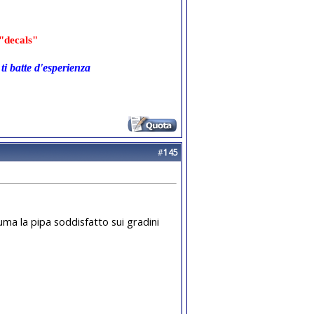
"decals"
ti batte d'esperienza
#
145
ma la pipa soddisfatto sui gradini