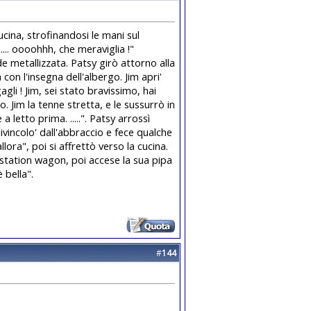
ucina, strofinandosi le mani sul
.... oooohhh, che meraviglia !"
e metallizzata. Patsy girò attorno alla
on l'insegna dell'albergo. Jim apri'
gli ! Jim, sei stato bravissimo, hai
. Jim la tenne stretta, e le sussurrò in
etto prima. .....". Patsy arrossì
vincolo' dall'abbraccio e fece qualche
lora", poi si affrettò verso la cucina.
 station wagon, poi accese la sua pipa
 bella".
#
144