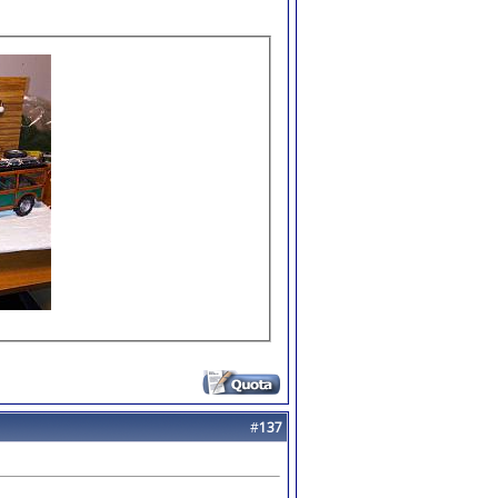
#
137