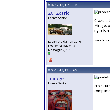
07-12-18, 10:56 PM
2012carlo
Utente Senior
Grazie a t
Mirage, p
righello e
Inviato c
Registrato dal: Jan 2016
residenza: Ravenna
Messaggi: 2,752
08-12-18, 12:06 AM
mirage
Utente Senior
ero sicur
compliment