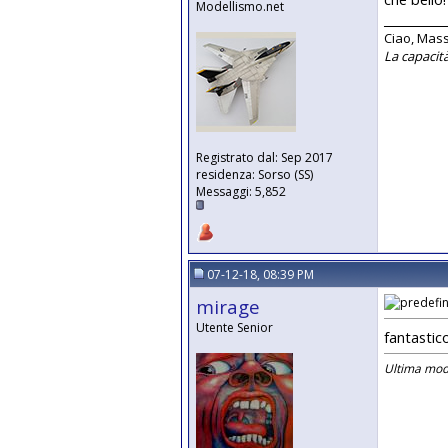
Modellismo.net
__________
Ciao, Mass
La capacità
Registrato dal: Sep 2017
residenza: Sorso (SS)
Messaggi: 5,852
07-12-18, 08:39 PM
mirage
Utente Senior
fantastic
Ultima modi