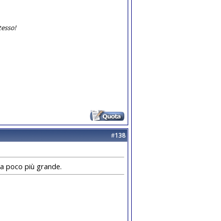
tesso!
#
138
ala poco più grande.