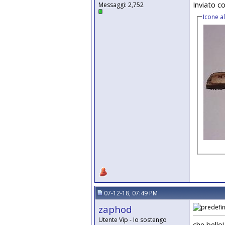
Inviato c
Messaggi: 2,752
Icone a
07-12-18, 07:49 PM
zaphod
Utente Vip - Io sostengo
che bello!