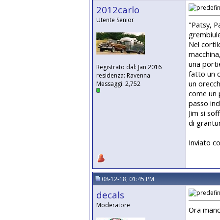
2012carlo
Utente Senior
"Patsy, Pa
grembiule
Nel corti
macchina,
una portie
Registrato dal: Jan 2016
fatto un c
residenza: Ravenna
un orecch
Messaggi: 2,752
come un p
passo indi
Jim si so
di grantur
Inviato c
08-12-18, 01:45 PM
decals
Moderatore
Ora manca