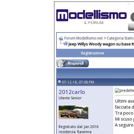
Forum Modellismo.net
>
Categoria Stati
Jeep Willys Woody wagon su base It
Registrazione
07-12-18, 07:08 PM
2012carlo
Utente Senior
Ultimi av
facciata d
Tra poco 
Mi scuso p
A seguire
Registrato dal: Jan 2016
residenza: Ravenna