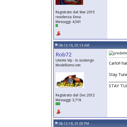
Registrato dal: Mar 2015
residenza: Enna
Messaggi: 4,561
08-12-18, 01:13 AM
Rob72
Utente Vip - Io sostengo
Carlo!! ha
Modellismo.net
Stay Tun
__________
STAY T
Registrato dal: Dec 2012
Messaggi: 3,718
08-12-18, 01:05 PM