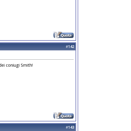
#
142
dei coniugi Smith!
#
143