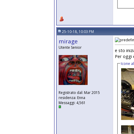
25-10-18, 10:03 PM
mirage
Utente Senior
e sto iniz
Per oggi 
Icone a
Registrato dal: Mar 2015
residenza: Enna
Messaggi: 4,561