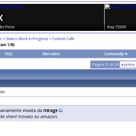
co
>
Statico Work in Progress
>
Custom Cafè
ram 1/8)
FAQ
Mercatino
Community
Pagina 21 di 24
«
prima
nariamente inviata da
mirage
e shen! trovato su amazon.