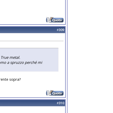
#
309
k True metal.
romo a spruzzo perché mi
arente sopra?
#
310