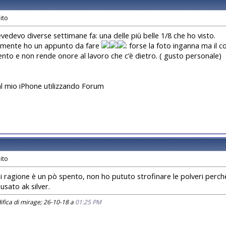
edevo diverse settimane fa: una delle più belle 1/8 che ho visto.
almente ho un appunto da fare
: forse la foto inganna ma il c
nto e non rende onore al lavoro che c’è dietro. ( gusto personale)
al mio iPhone utilizzando Forum
ai ragione è un pò spento, non ho pututo strofinare le polveri perchè
usato ak silver.
fica di mirage; 26-10-18 a
01:25 PM