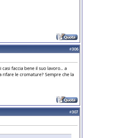
#
306
asi faccia bene il suo lavoro... a
 rifare le cromature? Sempre che la
#
307