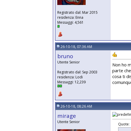
Registrato dal: Mar 2015
residenza: Enna
Messaggi: 4,561
26-10-18, 07:36 AM
bruno
Utente Senior
Non ho mai
parte che
Registrato dal: Sep 2003
cosa ti di
residenza: Lodi
comunque 
Messaggi: 12,239
26-10-18, 08:26 AM
mirage
Utente Senior
Quote: