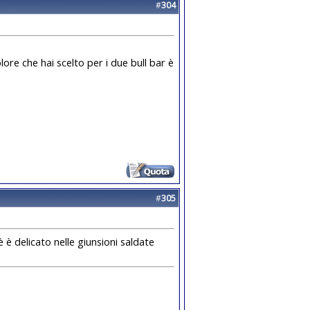
#
304
olore che hai scelto per i due bull bar è
#
305
 è delicato nelle giunsioni saldate