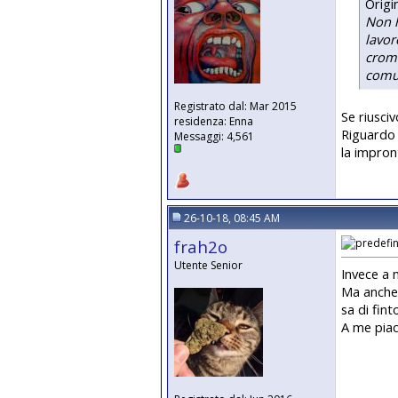
Origi
Non h
lavor
croma
comun
Registrato dal: Mar 2015
Se riusci
residenza: Enna
Riguardo 
Messaggi: 4,561
la impron
26-10-18, 08:45 AM
frah2o
Utente Senior
Invece a 
Ma anche 
sa di fint
A me piac