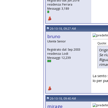
Registrato dal: Jun 2016
residenza: Ferrara
Messaggi: 3,189
26-10-18, 09:27 AM
bruno
Utente Senior
Quote:
Origi
Registrato dal: Sep 2003
residenza: Lodi
Se ri
Messaggi: 12,239
Rigua
rima
La sento 
Io per pu
26-10-18, 09:40 AM
mirage