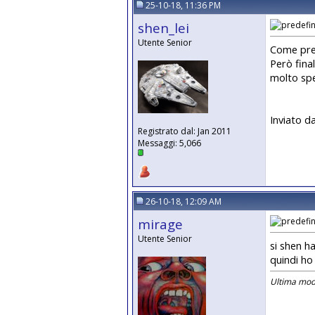
25-10-18, 11:36 PM
shen_lei
Utente Senior
Come prev
Però fin
molto spe
Inviato d
Registrato dal: Jan 2011
Messaggi: 5,066
26-10-18, 12:09 AM
mirage
Utente Senior
si shen h
quindi ho 
Ultima modi