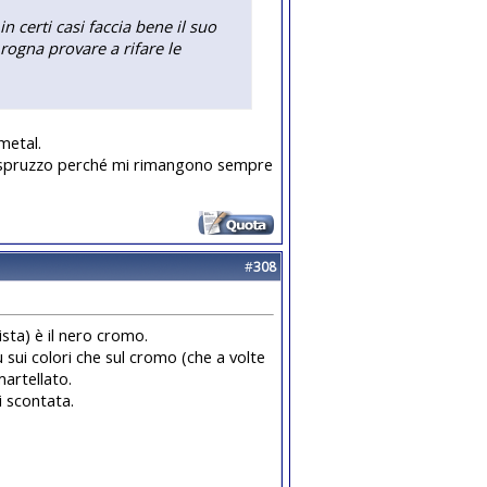
 certi casi faccia bene il suo
rogna provare a rifare le
metal.
 a spruzzo perché mi rimangono sempre
#
308
sta) è il nero cromo.
ui colori che sul cromo (che a volte
martellato.
 scontata.