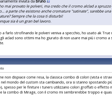
nariamente inviata da
bruno
o mai provato le polveri, ma credo che il cromo alclad a spruzzo in
o... a parte che esistono anche cromature "satinate", sarebbe una 
ture? Sempre che la cosa ti disturbi!
que sia è un gran bel lavoro.
vo a farlo strofinando le polveri veniva a specchio, ho usato ak True 
gli aclad sono ottimi ma ho giurato di non usare mai più i cromo
te.
me non dispiace come resa, la classica combo di colori (vista e stravi
nel mondo del custom sta cambiando, ora si stanno spostando più s
o), spesso per le finiture i tuners utilizzano colori groffati o effetto 
e la combo di Mirage, con il cromo mi sembrerebbe troppo e quasi