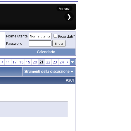
Nome utente
Ricordati?
Password
Calendario
<
11
17
18
19
20
21
22
23
24
>
Strumenti della discussione
#
301