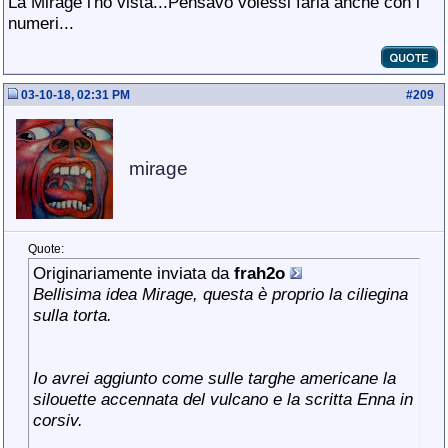
La Mirage l'ho vista...Pensavo volessi farla anche con i
numeri...
03-10-18, 02:31 PM
#
209
mirage
Quote:
Originariamente inviata da
frah2o
Bellisima idea Mirage, questa è proprio la ciliegina
sulla torta.
Io avrei aggiunto come sulle targhe americane la
silouette accennata del vulcano e la scritta Enna in
corsiv.