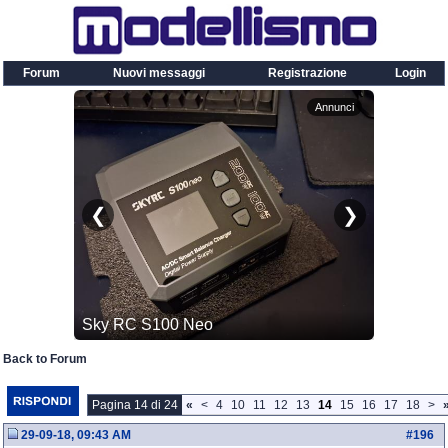
Forum
Nuovi messaggi
Registrazione
Login
Back to Forum
Pagina 14 di 24
«
<
4
10
11
12
13
14
15
16
17
18
>
29-09-18, 09:43 AM
#
196