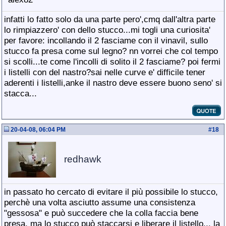
infatti lo fatto solo da una parte pero',cmq dall'altra parte
lo rimpiazzero' con dello stucco...mi togli una curiosita'
per favore: incollando il 2 fasciame con il vinavil, sullo
stucco fa presa come sul legno? nn vorrei che col tempo
si scolli...te come l'incolli di solito il 2 fasciame? poi fermi
i listelli con del nastro?sai nelle curve e' difficile tener
aderenti i listelli,anke il nastro deve essere buono seno' si
stacca...
20-04-08, 06:04 PM
#
18
redhawk
in passato ho cercato di evitare il più possibile lo stucco,
perchè una volta asciutto assume una consistenza
"gessosa" e può succedere che la colla faccia bene
presa, ma lo stucco può staccarsi e liberare il listello... la