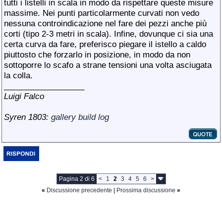
tutti i listelli in scala in modo da rispettare queste misure
massime. Nei punti particolarmente curvati non vedo
nessuna controindicazione nel fare dei pezzi anche più
corti (tipo 2-3 metri in scala). Infine, dovunque ci sia una
certa curva da fare, preferisco piegare il istello a caldo
piuttosto che forzarlo in posizione, in modo da non
sottoporre lo scafo a strane tensioni una volta asciugata
la colla.
__________________
Luigi Falco
Syren 1803:
gallery
build log
Pagina 2 di 6
<
1
2
3
4
5
6
>
«
Discussione precedente
|
Prossima discussione
»