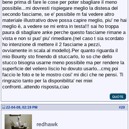
bene prima di fare le cose per poter sbagliare il meno
possibile...mi dovresti rispiegare meglio la distesa del
secondo fasciame, se e' possibile m fai vedere altro
materiale illustrativo dove possa capire meglio, piu' ne hai
meglio è, a vedere se mi entra in testa!!! sai ho troppa
paura di sbagliare anke perche questo fasciame rimane a
vista e non si puo' piu' rimediare.(nel caso t sia scordato
ho intenzione di mettere il 2 fasciame a pezzi,
ovviamente in scala al modello).Per quanto riguarda il
mio Bounty sto finendo di stuccarlo, lo so che dello
stucco bisogna usarne meno possibile ma per rendere la
superficie del veliero liscio ho dovuto usarlo...cmq poi
faccio le foto e te le mostro cosi' mi dici che ne pensi. Ti
ringrazio tanto per la disponibilita' nei miei
confronti..attendo risposta,ciao
22-04-08, 02:19 PM
#
20
redhawk