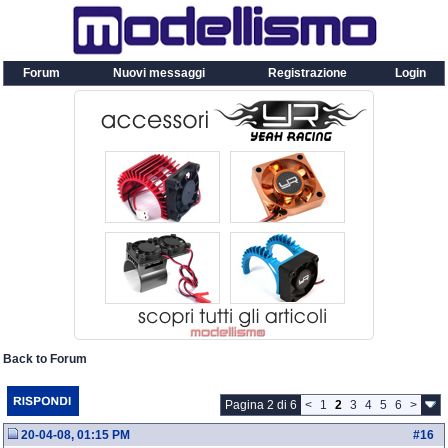
Forum
Nuovi messaggi
Registrazione
Login
Back to Forum
Pagina 2 di 6
<
1
2
3
4
5
6
>
20-04-08, 01:15 PM
#
16