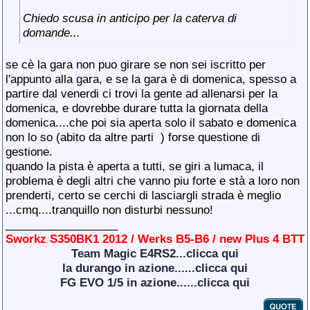
Chiedo scusa in anticipo per la caterva di
domande...
se cè la gara non puo girare se non sei iscritto per
l'appunto alla gara, e se la gara è di domenica, spesso a
partire dal venerdi ci trovi la gente ad allenarsi per la
domenica, e dovrebbe durare tutta la giornata della
domenica....che poi sia aperta solo il sabato e domenica
non lo so (abito da altre parti
) forse questione di
gestione.
quando la pista è aperta a tutti, se giri a lumaca, il
problema è degli altri che vanno piu forte e stà a loro non
prenderti, certo se cerchi di lasciargli strada è meglio
...cmq....tranquillo non disturbi nessuno!
__________________
Sworkz S350BK1 2012 / Werks B5-B6 / new Plus 4 BTT
Team Magic E4RS2...clicca qui
la durango in azione......clicca qui
FG EVO 1/5 in azione......clicca qui