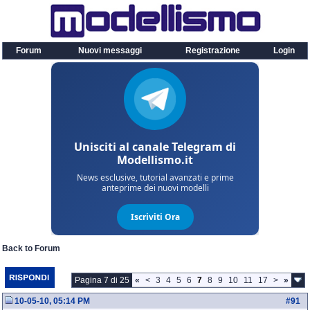
Forum
Nuovi messaggi
Registrazione
Login
Back to Forum
Pagina 7 di 25
«
<
3
4
5
6
7
8
9
10
11
17
>
»
10-05-10, 05:14 PM
#
91