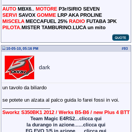
__________________
AUTO
MBX6..
MOTORE
P3r/SIRIO SEVEN
SERVI
SAVOX
GOMME
LRP AKA PROLINE
MISCELA
MECCAFUEL 25%
RADIO
FUTABA 3PK
PILOTA.
MISTER TAMBURINO.LUCA un mito
10-05-10, 05:16 PM
#
93
dark
un tavolo da biliardo
se potete un alzata al palco guida lo farei fossi in voi.
__________________
Sworkz S350BK1 2012 / Werks B5-B6 / new Plus 4 BTT
Team Magic E4RS2...clicca qui
la durango in azione......clicca qui
FG EVO 1/5 in azione......clicca qui