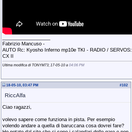
__________________
Fabrizio Mancuso -
AUTO Rc: Kyosho Inferno mp10e TKI - RADIO / SERVOS:
CX II
Ultima modifica di TONYM73; 17-05-10 a
04:06 PM
18-05-10, 03:47 PM
#
102
RiccAlfa
Ciao ragazzi,
volevo sapere come funziona in pista. Per esempio
volendo andare a quella di baruccana cosa dovrei fare?
Ho notato dal sito che ci sono i calandari delle gare e non