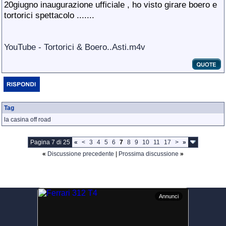
20giugno inaugurazione ufficiale , ho visto girare boero e
tortorici spettacolo .......
YouTube - Tortorici & Boero..Asti.m4v
Tag
la casina off road
Pagina 7 di 25
«
<
3
4
5
6
7
8
9
10
11
17
>
»
«
Discussione precedente
|
Prossima discussione
»