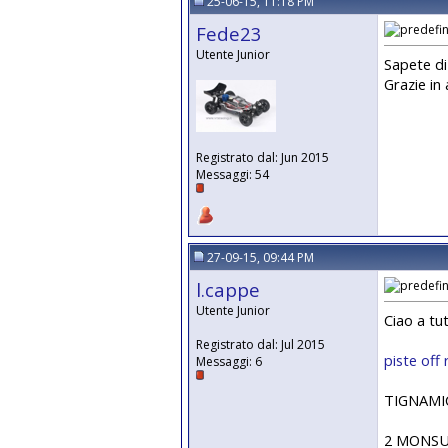
25-06-15, 11:18 PM
Fede23
Utente Junior
Sapete di 
Grazie in 
Registrato dal: Jun 2015
Messaggi: 54
27-09-15, 09:44 PM
l.cappe
Utente Junior
Ciao a tut
Registrato dal: Jul 2015
piste off
Messaggi: 6
TIGNAMICA
2 MONSU