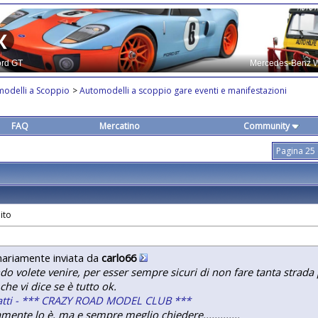
modelli a Scoppio
>
Automodelli a scoppio gare eventi e manifestazioni
FAQ
Mercatino
Community
Pagina 25 
nariamente inviata da
carlo66
o volete venire, per esser sempre sicuri di non fare tanta strada p
che vi dice se è tutto ok.
atti - *** CRAZY ROAD MODEL CLUB ***
amente lo è, ma e sempre meglio chiedere.............