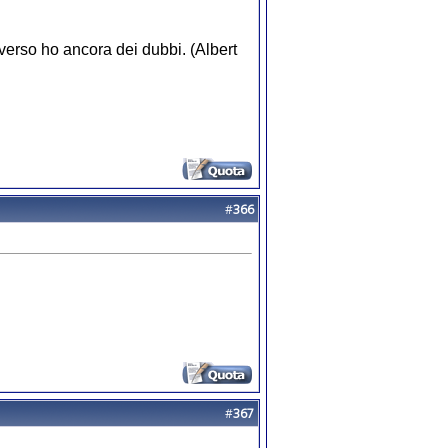
iverso ho ancora dei dubbi. (Albert
#
366
#
367