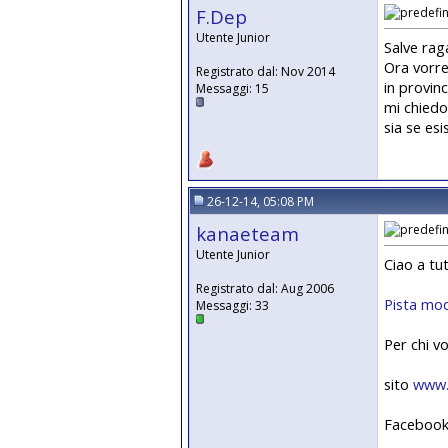
F.Dep
Utente Junior
Salve rag
Ora vorre
Registrato dal: Nov 2014
in provin
Messaggi: 15
mi chiedo
sia se esi
26-12-14, 05:08 PM
kanaeteam
Utente Junior
Ciao a tu
Registrato dal: Aug 2006
Pista mod
Messaggi: 33
Per chi vo
sito
www.
Faceboo