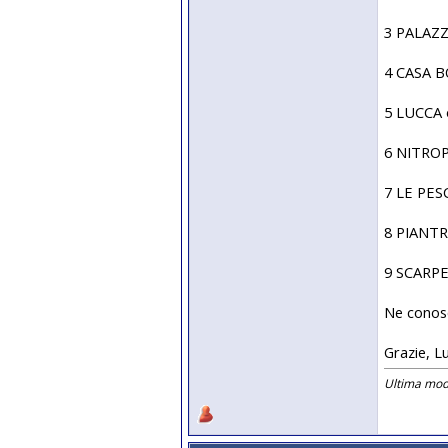
3 PALAZZO
4 CASA B
5 LUCCA o
6 NITROPA
7 LE PESC
8 PIANTR
9 SCARPER
Ne conosc
Grazie, L
Ultima modi