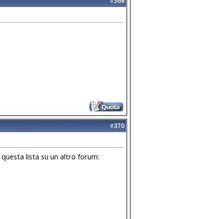
#
369
#
370
 questa lista su un altro forum: