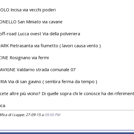
LO Incisa via vecchi poderi
ONELLO San Miniato via cavane
ff-road Lucca ovest Via della polveriera
RK Pietrasanta via fiumetto ( lavori causa vento )
INE Rosignano via fermi
AVIGNE Valdarno strada comunale 07
IA Via di san gavino ( sembra ferma da tempo )
ete altre più vicino? Di quelle sopra chi le conosce ha dei riferiment
uca.
fica di l.cappe; 27-09-15 a
09:50 PM