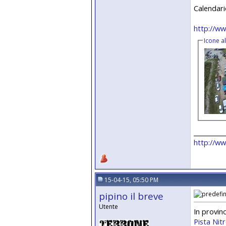
Calendari
http://ww
Icone a
__________
http://w
15-04-15, 05:50 PM
pipino il breve
Utente
In provinc
Pista Nit