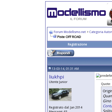
Forum Modellismo.net
>
Categoria Auto
Piste OFF ROAD
Registrazione
13-03-14, 01:31 AM
liukhpi
Utente Junior
Quote:
Origi
Quand
Gino 
Cont
Registrato dal: Jan 2014
Solit
Messaggi: 63