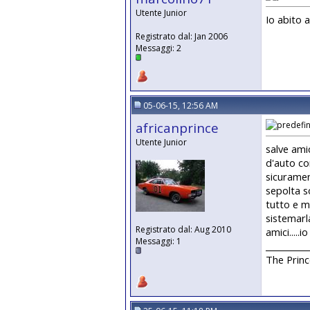
Utente Junior
Io abito 
Registrato dal: Jan 2006
Messaggi: 2
05-06-15, 12:56 AM
africanprince
Utente Junior
salve ami
d'auto co
sicuramen
sepolta so
tutto e mi
sistemarla
Registrato dal: Aug 2010
amici.....
Messaggi: 1
__________
The Princ