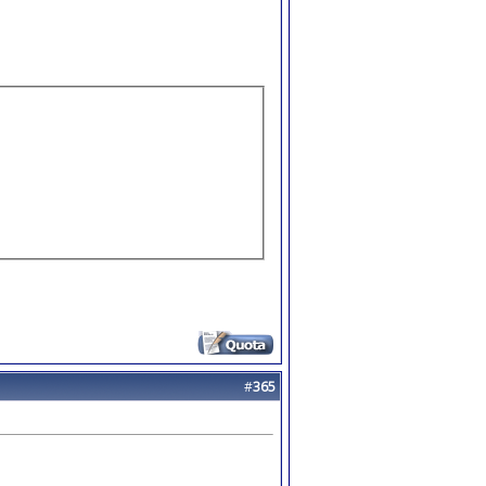
#
365