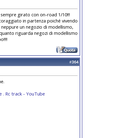
k sempre girato con on-road 1/10!!!
coraggiato in partenza poiché vivendo
are neppure un negozio di modellismo,
r quanto riguarda negozi di modellismo
!!!!
#
364
ne.
e . Rc track - YouTube