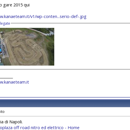
o gare 2015 qui
w.kanaeteam.it/v1/wp-conten...serio-def-.jpg
llegate
________
ww.kanaeteam.it
ia di Napoli.
roplaza off road nitro ed elettrico - Home