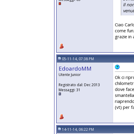
Il no
venut
Ciao Carl
come funz
grazie in 
05-11-14, 07:38 PM
EdoardoMM
Utente Junior
Ok ci rip
chilometr
Registrato dal: Dec 2013
dove face
Messaggi: 31
smantella
riaprendo
(vt) per 
14-11-14, 06:22 PM