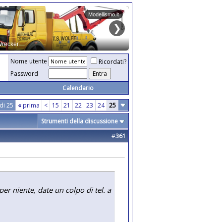
Nome utente
Ricordati?
Password
Calendario
di 25
«
prima
<
15
21
22
23
24
25
Strumenti della discussione
#
361
er niente, date un colpo di tel. a