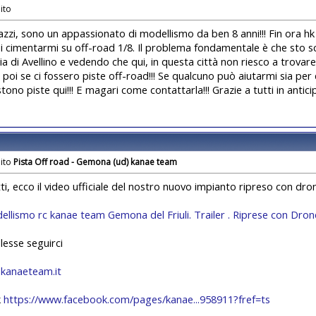
azzi, sono un appassionato di modellismo da ben 8 anni!!! Fin ora h
i cimentarmi su off-road 1/8. Il problema fondamentale è che sto s
cia di Avellino e vedendo che qui, in questa città non riesco a trov
 poi se ci fossero piste off-road!!! Se qualcuno può aiutarmi sia pe
stono piste qui!!! E magari come contattarla!!! Grazie a tutti in anticipo
Pista Off road - Gemona (ud) kanae team
tti, ecco il video ufficiale del nostro nuovo impianto ripreso con dro
ellismo rc kanae team Gemona del Friuli. Trailer . Riprese con Dron
lesse seguirci
kanaeteam.it
k
https://www.facebook.com/pages/kanae...958911?fref=ts