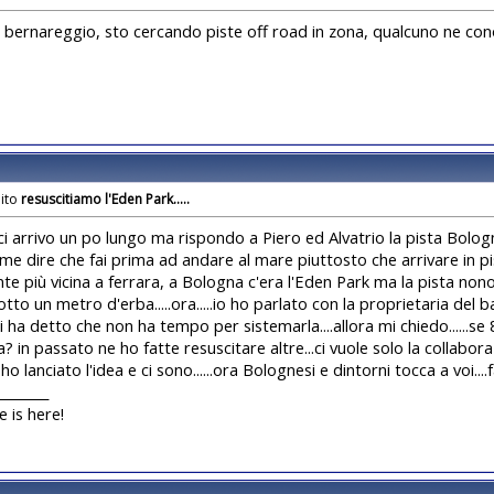
a bernareggio, sto cercando piste off road in zona, qualcuno ne co
resuscitiamo l'Eden Park.....
ci arrivo un po lungo ma rispondo a Piero ed Alvatrio la pista Bolo
me dire che fai prima ad andare al mare piuttosto che arrivare in
te più vicina a ferrara, a Bologna c'era l'Eden Park ma la pista no
tto un metro d'erba.....ora.....io ho parlato con la proprietaria del b
 ha detto che non ha tempo per sistemarla....allora mi chiedo......se 
? in passato ne ho fatte resuscitare altre...ci vuole solo la collabor
io ho lanciato l'idea e ci sono......ora Bolognesi e dintorni tocca a voi..
________
e is here!