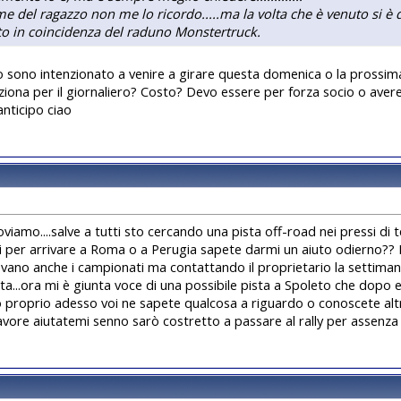
me del ragazzo non me lo ricordo.....ma la volta che è venuto si è 
o in coincidenza del raduno Monstertruck.
o sono intenzionato a venire a girare questa domenica o la prossima
iona per il giornaliero? Costo? Devo essere per forza socio o avere
anticipo ciao
roviamo....salve a tutti sto cercando una pista off-road nei pressi di
i per arrivare a Roma o a Perugia sapete darmi un aiuto odierno?? I
vano anche i campionati ma contattando il proprietario la settima
ta...ora mi è giunta voce di una possibile pista a Spoleto che dopo 
 proprio adesso voi ne sapete qualcosa a riguardo o conoscete altr
favore aiutatemi senno sarò costretto a passare al rally per assenza