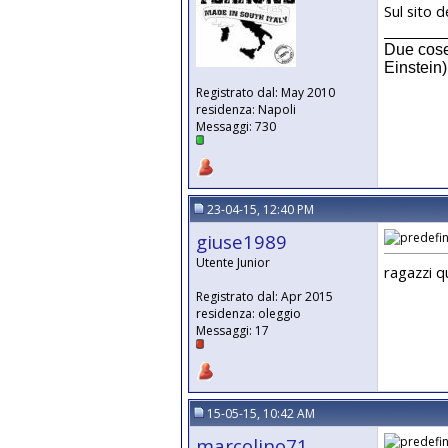
Sul sito d
__________
Due cose 
Einstein)
Registrato dal: May 2010
residenza: Napoli
Messaggi: 730
23-04-15, 12:40 PM
giuse1989
Utente Junior
ragazzi q
Registrato dal: Apr 2015
residenza: oleggio
Messaggi: 17
15-05-15, 10:42 AM
marcolino71