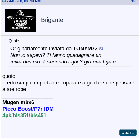
29-03-10, 08:48 PM
#
8
Brigante
Quote:
Originariamente inviata da
TONYM73
Non lo sapevi? Ti fanno guadagnare un
miliardesimo di secondo ogni 3 giri,una figata.
quoto
credo sia piu importante imparare a guidare che pensare
a ste robe
__________________
Mugen mbx6
Picco Boost/P7r IDM
4pk/bls351/bls451