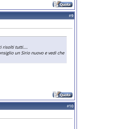
#
9
isolti tutti....
consiglio un Sirio nuovo e vedi che
#
10