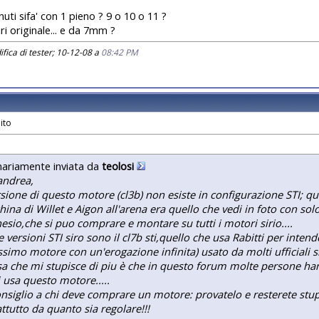
uti sifa' con 1 pieno ? 9 o 10 o 11 ?
ri originale... e da 7mm ?
fica di tester; 10-12-08 a
08:42 PM
nariamente inviata da
teolosi
andrea,
rsione di questo motore (cl3b) non esiste in configurazione STI; qu
ina di Willet e Aigon all'arena era quello che vedi in foto con sol
sio,che si puo comprare e montare su tutti i motori sirio....
e versioni STI siro sono il cl7b sti,quello che usa Rabitti per intende
issimo motore con un'erogazione infinita) usato da molti ufficiali s
sa che mi stupisce di piu è che in questo forum molte persone h
 usa questo motore.....
nsiglio a chi deve comprare un motore: provatelo e resterete stupi
ttutto da quanto sia regolare!!!