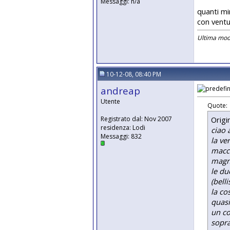
Messaggi: n/a
quanti min
con ventu
Ultima modi
10-12-08, 08:40 PM
andreap
Utente
Quote:
Origi
Registrato dal: Nov 2007
residenza: Lodi
ciao 
Messaggi: 832
la ve
macch
magne
le du
(bell
la co
quasi
un co
sopra