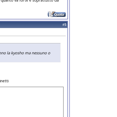
#
5
anno la kyosho ma nessuno o
inetti