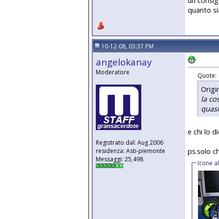
quanto sia
10-12-08, 03:37 PM
angelokanay
Moderatore
Quote:
Origi
la co
quasi
e chi lo 
Registrato dal: Aug 2006
ps.solo c
residenza: Asti-piemonte
Messaggi: 25,498
Icone a