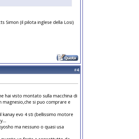
s Simon (il pilota inglese della Losi)
#
4
he hai visto montato sulla macchina di
a in magnesio,che si puo comprare e
 il kanay evo 4 sti (bellissimo motore
....
a kyosho ma nessuno o quasi usa
a quanto va forte e soprattutto da