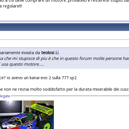
 regolare!!!
nariamente inviata da
teolosi
sa che mi stupisce di piu è che in questo forum molte persone h
 usa questo motore.....
dice? io avevo un kanai evo 2 sulla 777 sp2
he non ne restai molto soddisfatto per la durata miserabile dei cusc
llegate