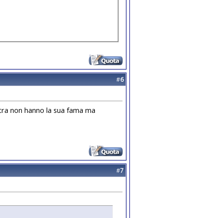
#
6
ittra non hanno la sua fama ma
#
7