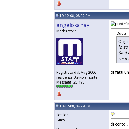
10-12-08, 08:22 PM
angelokanay
Moderatore
Quote:
Origi
lo so
Se ti
reste
di fatti u
Registrato dal: Aug 2006
residenza: Asti-piemonte
Messaggi: 25,498
10-12-08, 08:29 PM
tester
Guest
di certo ,