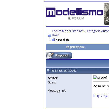
Forum Modellismo.net
>
Categoria Auto
Road
sirio cl3b
Registrazione
10-12-08, 09:30 AM
tester
Guest
cosa ne p
Messaggi: n/a
http://cg