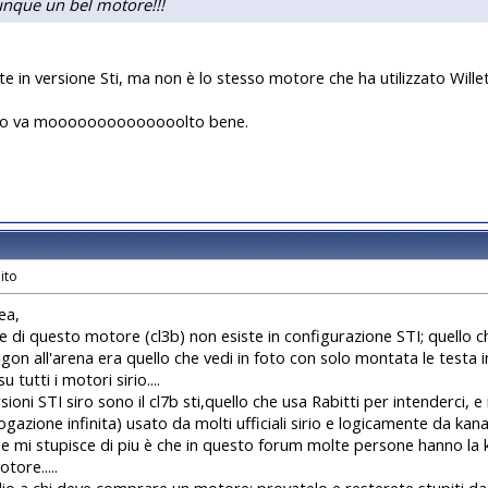
nque un bel motore!!!
e in versione Sti, ma non è lo stesso motore che ha utilizzato Willett
llo va moooooooooooooolto bene.
ea,
ne di questo motore (cl3b) non esiste in configurazione STI; quello c
Aigon all'arena era quello che vedi in foto con solo montata le test
 tutti i motori sirio....
sioni STI siro sono il cl7b sti,quello che usa Rabitti per intenderci, e
gazione infinita) usato da molti ufficiali sirio e logicamente da kanay
he mi stupisce di piu è che in questo forum molte persone hanno l
tore.....
lio a chi deve comprare un motore: provatelo e resterete stupiti d