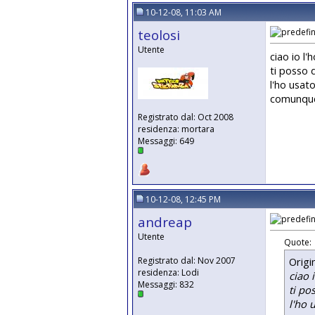
10-12-08, 11:03 AM
teolosi
Utente
ciao io l
ti posso 
l'ho usat
comunque
Registrato dal: Oct 2008
residenza: mortara
Messaggi: 649
10-12-08, 12:45 PM
andreap
Utente
Quote:
Origi
Registrato dal: Nov 2007
residenza: Lodi
ciao 
Messaggi: 832
ti po
l'ho 