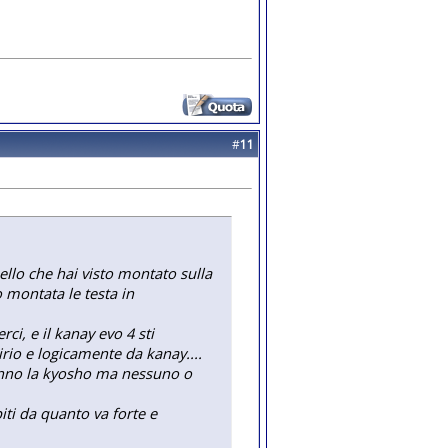
#
11
ello che hai visto montato sulla
o montata le testa in
rci, e il kanay evo 4 sti
irio e logicamente da kanay....
anno la kyosho ma nessuno o
ti da quanto va forte e