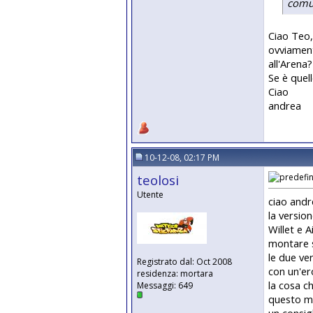
comu
Ciao Teo,
ovviament
all'Arena?
Se è que
Ciao
andrea
10-12-08, 02:17 PM
teolosi
Utente
ciao andr
la versio
Willet e 
montare su
le due ver
Registrato dal: Oct 2008
con un'ero
residenza: mortara
la cosa c
Messaggi: 649
questo mo
un consig