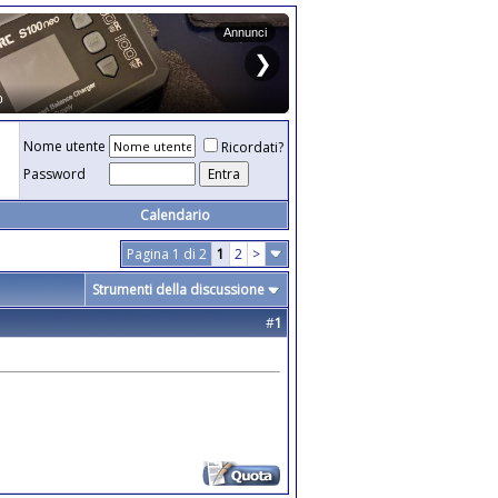
Nome utente
Ricordati?
Password
Calendario
Pagina 1 di 2
1
2
>
Strumenti della discussione
#
1