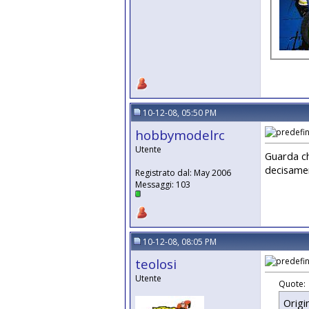
10-12-08, 05:50 PM
hobbymodelrc
Utente
Guarda ch
decisamen
Registrato dal: May 2006
Messaggi: 103
10-12-08, 08:05 PM
teolosi
Utente
Quote:
Origi