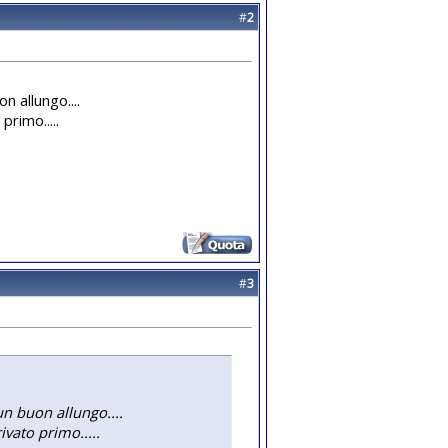
#
2
n allungo....
rimo.....
#
3
un buon allungo....
vato primo.....