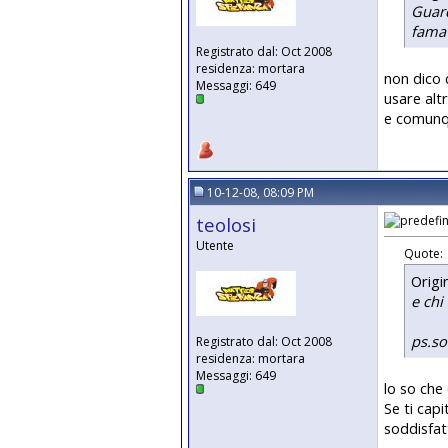
Guard
fama 
Registrato dal: Oct 2008
residenza: mortara
non dico 
Messaggi: 649
usare alt
e comunqu
10-12-08, 08:09 PM
teolosi
Utente
Quote:
Origi
e chi
ps.so
Registrato dal: Oct 2008
residenza: mortara
Messaggi: 649
lo so che 
Se ti capi
soddisfatt