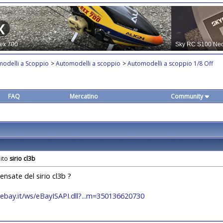
modelli a Scoppio
>
Automodelli a scoppio
>
Automodelli a scoppio 1/8 Off
FAQ
Mercatino
Community
sirio cl3b
ensate del sirio cl3b ?
i.ebay.it/ws/eBayISAPI.dll?...m=350136620730