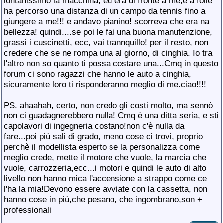
lontanissimo la macchina, ed era di fronte a me,e a folle
ha percorso una distanza di un campo da tennis fino a
giungere a me!!! e andavo pianino! scorreva che era na
bellezza! quindi....se poi le fai una buona manutenzione,
grassi i cuscinetti, ecc, vai trannquillo! per il resto, non
credere che se ne rompa una al giorno, di cinghia. Io tra
l'altro non so quanto ti possa costare una...Cmq in questo
forum ci sono ragazzi che hanno le auto a cinghia,
sicuramente loro ti risponderanno meglio di me.ciao!!!!
PS. ahaahah, certo, non credo gli costi molto, ma sennò
non ci guadagnerebbero nulla! Cmq è una ditta seria, e sti
capolavori di ingegneria costano!non c'è nulla da
fare...poi più sali di grado, meno cose ci trovi, proprio
perchè il modellista esperto se la personalizza come
meglio crede, mette il motore che vuole, la marcia che
vuole, carrozzeria,ecc...i motori e quindi le auto di alto
livello non hanno mica l'accensione a strappo come ce
l'ha la mia!Devono essere avviate con la cassetta, non
hanno cose in più,che pesano, che ingombrano,son +
professionali