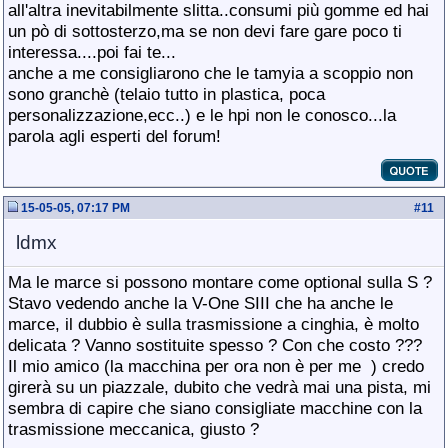
all'altra inevitabilmente slitta..consumi più gomme ed hai
un pò di sottosterzo,ma se non devi fare gare poco ti
interessa....poi fai te...
anche a me consigliarono che le tamyia a scoppio non
sono granchè (telaio tutto in plastica, poca
personalizzazione,ecc..) e le hpi non le conosco...la
parola agli esperti del forum!
15-05-05, 07:17 PM
#
11
ldmx
Ma le marce si possono montare come optional sulla S ?
Stavo vedendo anche la V-One SIII che ha anche le
marce, il dubbio è sulla trasmissione a cinghia, è molto
delicata ? Vanno sostituite spesso ? Con che costo ???
Il mio amico (la macchina per ora non è per me
) credo
girerà su un piazzale, dubito che vedrà mai una pista, mi
sembra di capire che siano consigliate macchine con la
trasmissione meccanica, giusto ?