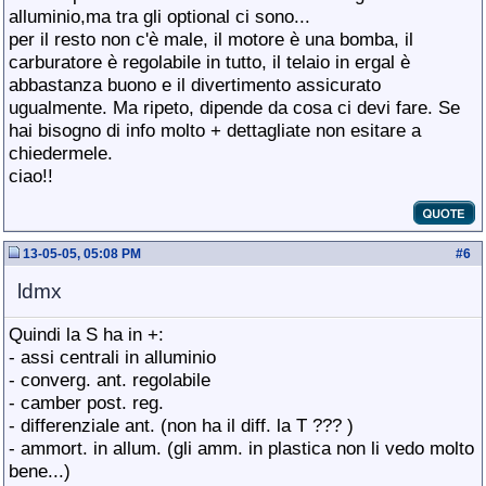
alluminio,ma tra gli optional ci sono...
per il resto non c'è male, il motore è una bomba, il
carburatore è regolabile in tutto, il telaio in ergal è
abbastanza buono e il divertimento assicurato
ugualmente. Ma ripeto, dipende da cosa ci devi fare. Se
hai bisogno di info molto + dettagliate non esitare a
chiedermele.
ciao!!
13-05-05, 05:08 PM
#
6
ldmx
Quindi la S ha in +:
- assi centrali in alluminio
- converg. ant. regolabile
- camber post. reg.
- differenziale ant. (non ha il diff. la T ??? )
- ammort. in allum. (gli amm. in plastica non li vedo molto
bene...)