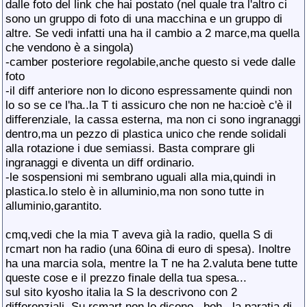
dalle foto del link che hai postato (nel quale tra l'altro ci
sono un gruppo di foto di una macchina e un gruppo di
altre. Se vedi infatti una ha il cambio a 2 marce,ma quella
che vendono è a singola)
-camber posteriore regolabile,anche questo si vede dalle
foto
-il diff anteriore non lo dicono espressamente quindi non
lo so se ce l'ha..la T ti assicuro che non ne ha:cioè c'è il
differenziale, la cassa esterna, ma non ci sono ingranaggi
dentro,ma un pezzo di plastica unico che rende solidali
alla rotazione i due semiassi. Basta comprare gli
ingranaggi e diventa un diff ordinario.
-le sospensioni mi sembrano uguali alla mia,quindi in
plastica.lo stelo è in alluminio,ma non sono tutte in
alluminio,garantito.
cmq,vedi che la mia T aveva già la radio, quella S di
rcmart non ha radio (una 60ina di euro di spesa). Inoltre
ha una marcia sola, mentre la T ne ha 2.valuta bene tutte
queste cose e il prezzo finale della tua spesa...
sul sito kyosho italia la S la descrivono con 2
differenziali. Su rcmart non lo dicono...boh.. la paratia di