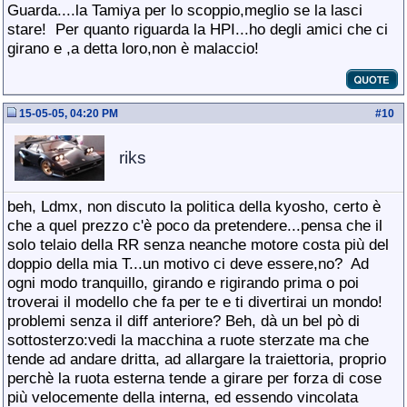
Guarda....la Tamiya per lo scoppio,meglio se la lasci
stare!
Per quanto riguarda la HPI...ho degli amici che ci
girano e ,a detta loro,non è malaccio!
15-05-05, 04:20 PM
#
10
riks
beh, Ldmx, non discuto la politica della kyosho, certo è
che a quel prezzo c'è poco da pretendere...pensa che il
solo telaio della RR senza neanche motore costa più del
doppio della mia T...un motivo ci deve essere,no?
Ad
ogni modo tranquillo, girando e rigirando prima o poi
troverai il modello che fa per te e ti divertirai un mondo!
problemi senza il diff anteriore? Beh, dà un bel pò di
sottosterzo:vedi la macchina a ruote sterzate ma che
tende ad andare dritta, ad allargare la traiettoria, proprio
perchè la ruota esterna tende a girare per forza di cose
più velocemente della interna, ed essendo vincolata