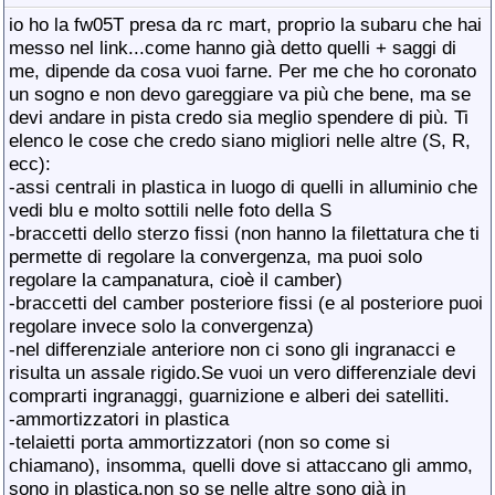
io ho la fw05T presa da rc mart, proprio la subaru che hai
messo nel link...come hanno già detto quelli + saggi di
me, dipende da cosa vuoi farne. Per me che ho coronato
un sogno e non devo gareggiare va più che bene, ma se
devi andare in pista credo sia meglio spendere di più. Ti
elenco le cose che credo siano migliori nelle altre (S, R,
ecc):
-assi centrali in plastica in luogo di quelli in alluminio che
vedi blu e molto sottili nelle foto della S
-braccetti dello sterzo fissi (non hanno la filettatura che ti
permette di regolare la convergenza, ma puoi solo
regolare la campanatura, cioè il camber)
-braccetti del camber posteriore fissi (e al posteriore puoi
regolare invece solo la convergenza)
-nel differenziale anteriore non ci sono gli ingranacci e
risulta un assale rigido.Se vuoi un vero differenziale devi
comprarti ingranaggi, guarnizione e alberi dei satelliti.
-ammortizzatori in plastica
-telaietti porta ammortizzatori (non so come si
chiamano), insomma, quelli dove si attaccano gli ammo,
sono in plastica.non so se nelle altre sono già in