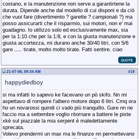
costano, e la manutenzione non serve a garantirtene la
durata. Dipende anche dal modello di cui disponi e da ciò
che vuoi fare (divertimento ? garette ? campionati ?) ma
posso assicurarti che il risparmio, sui motori, non e' mai
guadagno. Io utilizzo solo ed esclusivamente max, sia
per la 1:10 che per la 1:8, e con la giusta manutenzione e
giusta accortezza, mi durano anche 30/40 litri, con 5/6
gare ..... tirate, molto molto tirate. Fatti sentire. ciao
21-07-06, 09:34 AM
#
19
happydiedboy
si ma infatti lo sapevo ke facevano un pò skifo. Nn mi
aspettavo di rompere l'albero motore dopo 6 litri. Cmq ora
ho un novarossi quindi ci vado più tranquillo. Gare nn ne
faccio ma a settembre voglio ritornare a battere le piste
xkè sul piazzale la mia serpent è maledettamente
sprecata.
Volevo prendermi un max ma le finanze nn permettevano