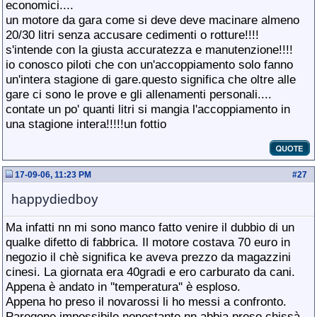
economici....
un motore da gara come si deve deve macinare almeno
20/30 litri senza accusare cedimenti o rotture!!!!
s'intende con la giusta accuratezza e manutenzione!!!!
io conosco piloti che con un'accoppiamento solo fanno
un'intera stagione di gare.questo significa che oltre alle
gare ci sono le prove e gli allenamenti personali....
contate un po' quanti litri si mangia l'accoppiamento in
una stagione intera!!!!!un fottio
17-09-06, 11:23 PM
#
27
happydiedboy
Ma infatti nn mi sono manco fatto venire il dubbio di un
qualke difetto di fabbrica. Il motore costava 70 euro in
negozio il chè significa ke aveva prezzo da magazzini
cinesi. La giornata era 40gradi e ero carburato da cani.
Appena è andato in ''temperatura'' è esploso.
Appena ho preso il novarossi li ho messi a confronto.
Paregone impossibile nonostante nn abbia preso chissà