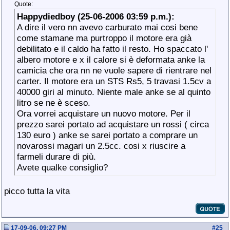
Quote:
Happydiedboy (25-06-2006 03:59 p.m.):
A dire il vero nn avevo carburato mai cosi bene
come stamane ma purtroppo il motore era già
debilitato e il caldo ha fatto il resto. Ho spaccato l'
albero motore e x il calore si è deformata anke la
camicia che ora nn ne vuole sapere di rientrare nel
carter. Il motore era un STS Rs5, 5 travasi 1.5cv a
40000 giri al minuto. Niente male anke se al quinto
litro se ne è sceso.
Ora vorrei acquistare un nuovo motore. Per il
prezzo sarei portato ad acquistare un rossi ( circa
130 euro ) anke se sarei portato a comprare un
novarossi magari un 2.5cc. cosi x riuscire a
farmeli durare di più.
Avete qualke consiglio?
picco tutta la vita
17-09-06, 09:27 PM
#
25