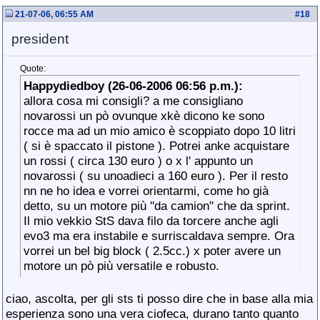
21-07-06, 06:55 AM
#
18
president
Quote:
Happydiedboy (26-06-2006 06:56 p.m.):
allora cosa mi consigli? a me consigliano
novarossi un pò ovunque xkè dicono ke sono
rocce ma ad un mio amico è scoppiato dopo 10 litri
( si è spaccato il pistone ). Potrei anke acquistare
un rossi ( circa 130 euro ) o x l' appunto un
novarossi ( su unoadieci a 160 euro ). Per il resto
nn ne ho idea e vorrei orientarmi, come ho già
detto, su un motore più ''da camion'' che da sprint.
Il mio vekkio StS dava filo da torcere anche agli
evo3 ma era instabile e surriscaldava sempre. Ora
vorrei un bel big block ( 2.5cc.) x poter avere un
motore un pò più versatile e robusto.
ciao, ascolta, per gli sts ti posso dire che in base alla mia
esperienza sono una vera ciofeca, durano tanto quanto