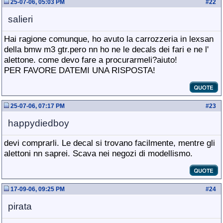
25-07-06, 05:03 PM
#
22
salieri
Hai ragione comunque, ho avuto la carrozzeria in lexsan
della bmw m3 gtr.pero nn ho ne le decals dei fari e ne l'
alettone. come devo fare a procurarmeli?aiuto!
PER FAVORE DATEMI UNA RISPOSTA!
25-07-06, 07:17 PM
#
23
happydiedboy
devi comprarli. Le decal si trovano facilmente, mentre gli
alettoni nn saprei. Scava nei negozi di modellismo.
17-09-06, 09:25 PM
#
24
pirata