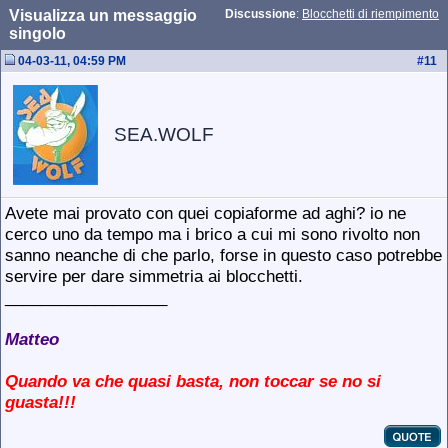
Visualizza un messaggio
Discussione
:
Blocchetti di riempimento
singolo
04-03-11, 04:59 PM
#
11
SEA.WOLF
Avete mai provato con quei copiaforme ad aghi? io ne
cerco uno da tempo ma i brico a cui mi sono rivolto non
sanno neanche di che parlo, forse in questo caso potrebbe
servire per dare simmetria ai blocchetti.
__________________
Matteo
Quando va che quasi basta, non toccar se no si
guasta!!!