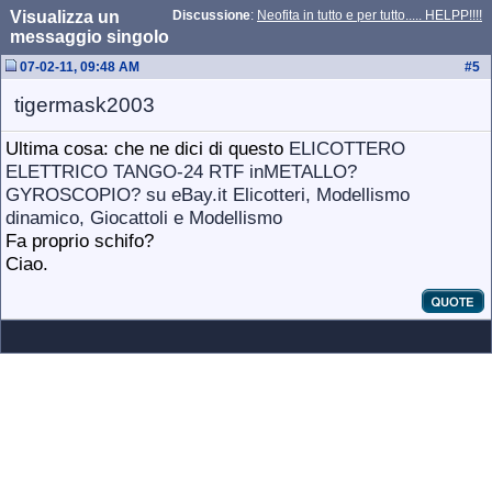
Visualizza un
Discussione
:
Neofita in tutto e per tutto..... HELPP!!!!
messaggio singolo
07-02-11, 09:48 AM
#
5
tigermask2003
Ultima cosa: che ne dici di questo
ELICOTTERO
ELETTRICO TANGO-24 RTF inMETALLO?
GYROSCOPIO? su eBay.it Elicotteri, Modellismo
dinamico, Giocattoli e Modellismo
Fa proprio schifo?
Ciao.