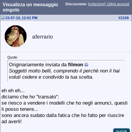
Visualizza un messaggio
Discussione
:
[collezioni]: Ultimi acquisti
singolo
15-07-10, 12:01 PM
#
2109
aferrario
Quote:
Originariamente inviata da
filmon
Soggetti molto belli, comprendo il perchè non li hai
voluti cedere e condivido la tua scelta.
eh eh eh...
diciamo che ho "transato":
se riesco a vendere i modelli che ho negli annunci, questi
li posso tenere...
sono ancora sudato dalla fatica che ho fatto per riuscire
ad averli!