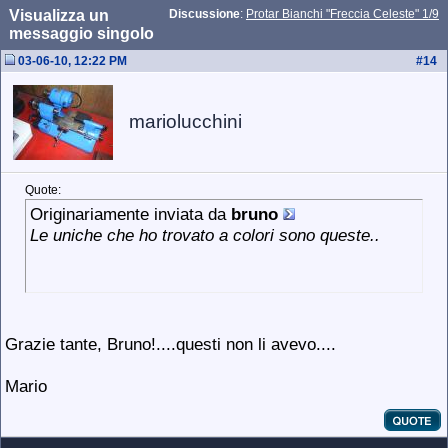
Visualizza un
Discussione
:
Protar Bianchi "Freccia Celeste" 1/9
messaggio singolo
03-06-10, 12:22 PM
#
14
mariolucchini
Quote:
Originariamente inviata da
bruno
Le uniche che ho trovato a colori sono queste..
Grazie tante, Bruno!....questi non li avevo....
Mario