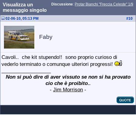
Visualizza un
Discussione
:
Protar Bianchi "Freccia Celeste" 1/9
messaggio singolo
02-06-10, 05:13 PM
#
10
Faby
Cavoli..
che kit stupendo!!
sono proprio curioso di
vederlo terminato o comunque ulteriori progressi!
__________________
Non si può dire di aver vissuto se non si ha provato
cio che è proibito..
-
Jim Morrison
-