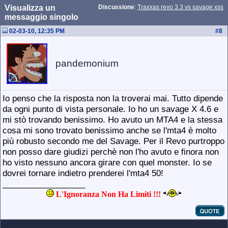
Visualizza un
Discussione
:
Traxxas revo 3.3 vs savage xss
messaggio singolo
02-03-10, 12:35 PM
#
8
pandemonium
Io penso che la risposta non la troverai mai. Tutto dipende
da ogni punto di vista personale. Io ho un savage X 4.6 e
mi stò trovando benissimo. Ho avuto un MTA4 e la stessa
cosa mi sono trovato benissimo anche se l'mta4 è molto
più robusto secondo me del Savage. Per il Revo purtroppo
non posso dare giudizi perchè non l'ho avuto e finora non
ho visto nessuno ancora girare con quel monster. Io se
dovrei tornare indietro prenderei l'mta4 50!
__________________
L'Ignoranza Non Ha Limiti !!!