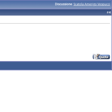
Discussione
:
Scatola Amerigo Vespucci
#
4