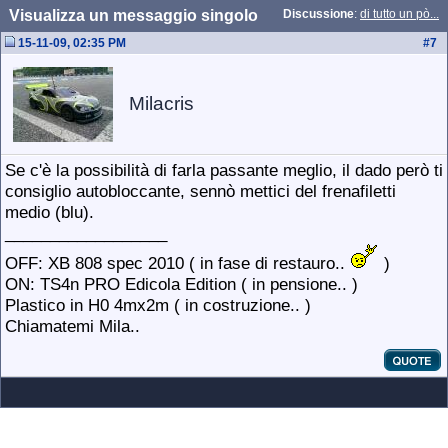
Visualizza un messaggio singolo
Discussione
:
di tutto un pò...
15-11-09, 02:35 PM
#
7
Milacris
Se c'è la possibilità di farla passante meglio, il dado però ti
consiglio autobloccante, sennò mettici del frenafiletti
medio (blu).
__________________
OFF: XB 808 spec 2010 ( in fase di restauro..
)
ON: TS4n PRO Edicola Edition ( in pensione.. )
Plastico in H0 4mx2m ( in costruzione.. )
Chiamatemi Mila..