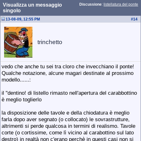
Visualizza un messaggio
Discussione
:
listellatura del ponte
singolo
13-08-09, 12:55 PM
#
14
trinchetto
vedo che anche tu sei tra cloro che invecchiano il ponte!
Qualche notazione, alcune magari destinate al prossimo
modello......:
il "dentino! di listello rimasto nell'apertura del carabbottino
è meglio toglierlo
la disposizione delle tavole e della chiodatura è meglio
farla dopo aver segnato (o collocato) le sovrastrutture,
altrimenti si perde qualcosa in termini di realismo. Tavole
corte (o cortissime, come lì vicino al carabottino sul lato
destro) in realtà non c'erano perchè in questi casi non si