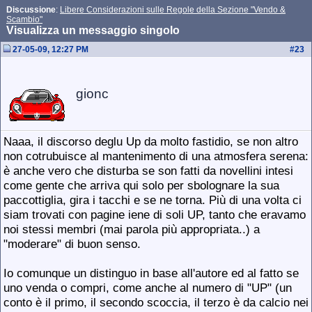
Discussione
:
Libere Considerazioni sulle Regole della Sezione "Vendo &
Scambio"
Visualizza un messaggio singolo
27-05-09, 12:27 PM
#
23
gionc
Naaa, il discorso deglu Up da molto fastidio, se non altro
non cotrubuisce al mantenimento di una atmosfera serena:
è anche vero che disturba se son fatti da novellini intesi
come gente che arriva qui solo per sbolognare la sua
paccottiglia, gira i tacchi e se ne torna. Più di una volta ci
siam trovati con pagine iene di soli UP, tanto che eravamo
noi stessi membri (mai parola più appropriata..) a
"moderare" di buon senso.
Io comunque un distinguo in base all'autore ed al fatto se
uno venda o compri, come anche al numero di "UP" (un
conto è il primo, il secondo scoccia, il terzo è da calcio nei