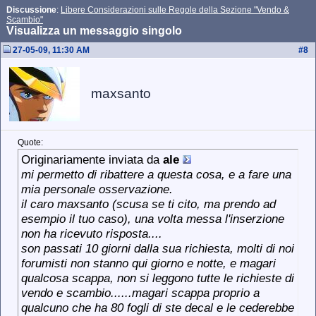
Discussione
:
Libere Considerazioni sulle Regole della Sezione "Vendo &
Scambio"
Visualizza un messaggio singolo
27-05-09, 11:30 AM
#
8
maxsanto
Quote:
Originariamente inviata da
ale
mi permetto di ribattere a questa cosa, e a fare una
mia personale osservazione.
il caro maxsanto (scusa se ti cito, ma prendo ad
esempio il tuo caso), una volta messa l'inserzione
non ha ricevuto risposta....
son passati 10 giorni dalla sua richiesta, molti di noi
forumisti non stanno qui giorno e notte, e magari
qualcosa scappa, non si leggono tutte le richieste di
vendo e scambio......magari scappa proprio a
qualcuno che ha 80 fogli di ste decal e le cederebbe