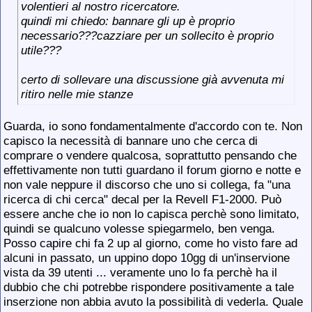
volentieri al nostro ricercatore.
quindi mi chiedo: bannare gli up è proprio
necessario???cazziare per un sollecito è proprio
utile???
certo di sollevare una discussione già avvenuta mi
ritiro nelle mie stanze
Guarda, io sono fondamentalmente d'accordo con te. Non
capisco la necessità di bannare uno che cerca di
comprare o vendere qualcosa, soprattutto pensando che
effettivamente non tutti guardano il forum giorno e notte e
non vale neppure il discorso che uno si collega, fa "una
ricerca di chi cerca" decal per la Revell F1-2000. Può
essere anche che io non lo capisca perchè sono limitato,
quindi se qualcuno volesse spiegarmelo, ben venga.
Posso capire chi fa 2 up al giorno, come ho visto fare ad
alcuni in passato, un uppino dopo 10gg di un'inservione
vista da 39 utenti ... veramente uno lo fa perchè ha il
dubbio che chi potrebbe rispondere positivamente a tale
inserzione non abbia avuto la possibilità di vederla. Quale