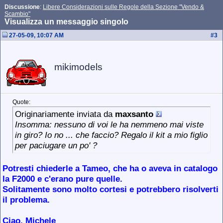
Discussione
:
Libere Considerazioni sulle Regole della Sezione "Vendo &
Scambio"
Visualizza un messaggio singolo
27-05-09, 10:07 AM
#
3
mikimodels
Quote:
Originariamente inviata da
maxsanto
Insomma: nessuno di voi le ha nemmeno mai viste
in giro? Io no ... che faccio? Regalo il kit a mio figlio
per paciugare un po' ?
Potresti chiederle a Tameo, che ha o aveva in catalogo
la F2000 e c'erano pure quelle.
Solitamente sono molto cortesi e potrebbero risolverti
il problema.
Ciao, Michele