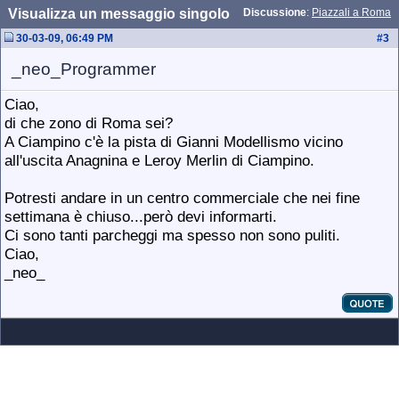
Visualizza un messaggio singolo
Discussione
:
Piazzali a Roma
30-03-09, 06:49 PM
#
3
_neo_Programmer
Ciao,
di che zono di Roma sei?
A Ciampino c'è la pista di Gianni Modellismo vicino
all'uscita Anagnina e Leroy Merlin di Ciampino.
Potresti andare in un centro commerciale che nei fine
settimana è chiuso...però devi informarti.
Ci sono tanti parcheggi ma spesso non sono puliti.
Ciao,
_neo_