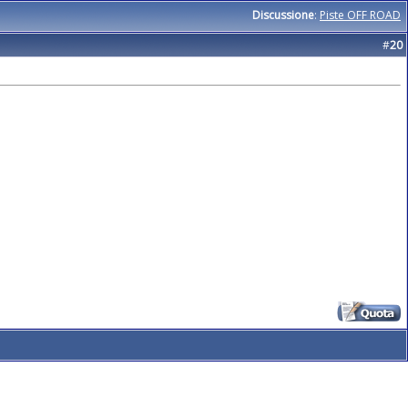
Discussione
:
Piste OFF ROAD
#
20