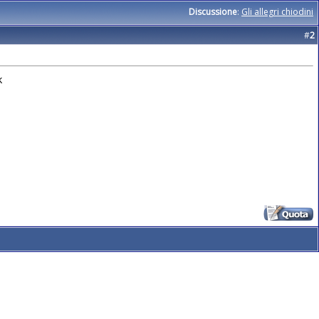
Discussione
:
Gli allegri chiodini
#
2
k