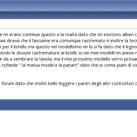
e nn erano continue questo e la realta dato che nn esistono alberi c
ravi diceva che il fasciame era comunque rastremato e inoltre la tec
o per il listello ma questo nel modellismo nn lo si fa dato che il legno
 facendo le dovute rastremature ai listelli. io nei miei modelli nn a
 che da a sembrare la tavola. ma il mio prossimo modello vorro prov
lo richiede " la matua model e la panart" dato che io come piani di cos
forum dato che molto bello leggere i pareri degli altri costruttori 