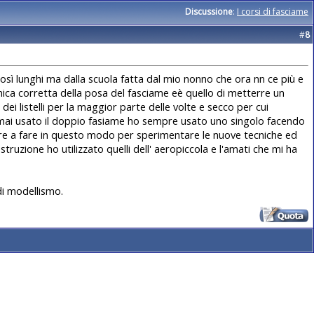
Discussione
:
I corsi di fasciame
#
8
osì lunghi ma dalla scuola fatta dal mio nonno che ora nn ce più e
nica corretta della posa del fasciame eè quello di metterre un
 dei listelli per la maggior parte delle volte e secco per cui
vevo mai usato il doppio fasiame ho sempre usato uno singolo facendo
are a fare in questo modo per sperimentare le nuove tecniche ed
truzione ho utilizzato quelli dell' aeropiccola e l'amati che mi ha
di modellismo.