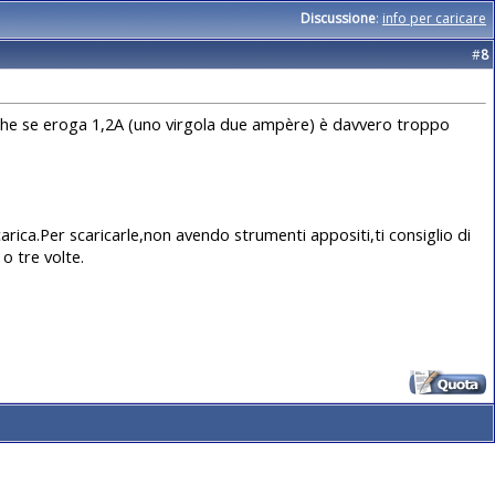
Discussione
:
info per caricare
#
8
è che se eroga 1,2A (uno virgola due ampère) è davvero troppo
scarica.Per scaricarle,non avendo strumenti appositi,ti consiglio di
 o tre volte.