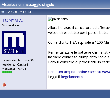
Visualizza un messaggio singolo
06-11-08, 02:18 PM
TONYM73
Moderatore
Allora ho visto il caricatore,ed effe
veloce,direi adatto per i pacchi batter
Come dici tu 1,2A equivale a 1200 Ma 
Per rivitalizzare le batterie che hai s
lasciarle connesse all'impianto radio ac
Registrato dal: Jun 2007
Però ti consiglio di procurarti un car
residenza: Cagliari
__________________
Messaggi: 10,794
Per i tuoi
acquisti online
clicca su
www.
Leggi il
Regolamento