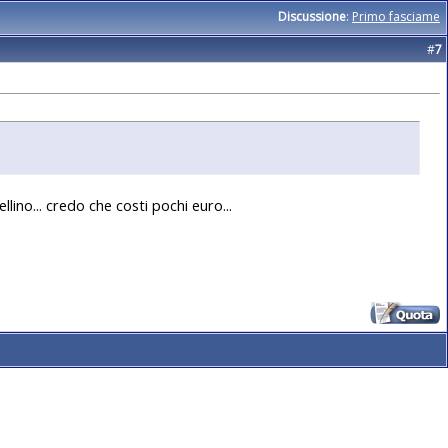
Discussione
:
Primo fasciame
#
7
ino... credo che costi pochi euro...