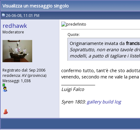
Visualizza un messaggio singolo
26-06-08, 11:01 PM
redhawk
Moderatore
Quote:
Originariamente inviata da
franci
Soprattutto, non erano tavole dri
modelli, a patto di tagliare i liste
confermo tutto, tant'è che sto adotta
Registrato dal: Sep 2006
residenza: AV (provincia)
venendo, secondo me ne vale la pen
Messaggi: 1,038
__________________
Luigi Falco
Syren 1803:
gallery
build log