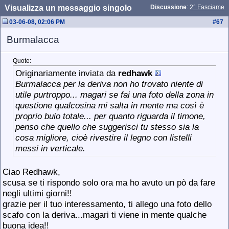
Visualizza un messaggio singolo
Discussione
:
2° Fasciame
03-06-08, 02:06 PM
#
67
Burmalacca
Quote:
Originariamente inviata da
redhawk
Burmalacca per la deriva non ho trovato niente di
utile purtroppo... magari se fai una foto della zona in
questione qualcosina mi salta in mente ma così è
proprio buio totale... per quanto riguarda il timone,
penso che quello che suggerisci tu stesso sia la
cosa migliore, cioè rivestire il legno con listelli
messi in verticale.
Ciao Redhawk,
scusa se ti rispondo solo ora ma ho avuto un pò da fare
negli ultimi giorni!!
grazie per il tuo interessamento, ti allego una foto dello
scafo con la deriva...magari ti viene in mente qualche
buona idea!!