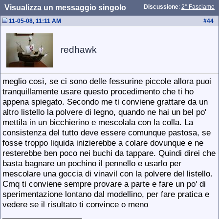
Visualizza un messaggio singolo
Discussione
:
2° Fasciame
11-05-08, 11:11 AM
#
44
redhawk
meglio così, se ci sono delle fessurine piccole allora puoi
tranquillamente usare questo procedimento che ti ho
appena spiegato. Secondo me ti conviene grattare da un
altro listello la polvere di legno, quando ne hai un bel po'
mettila in un bicchierino e mescolala con la colla. La
consistenza del tutto deve essere comunque pastosa, se
fosse troppo liquida inizierebbe a colare dovunque e ne
resterebbe ben poco nei buchi da tappare. Quindi direi che
basta bagnare un pochino il pennello e usarlo per
mescolare una goccia di vinavil con la polvere del listello.
Cmq ti conviene sempre provare a parte e fare un po' di
sperimentazione lontano dal modellino, per fare pratica e
vedere se il risultato ti convince o meno
__________________