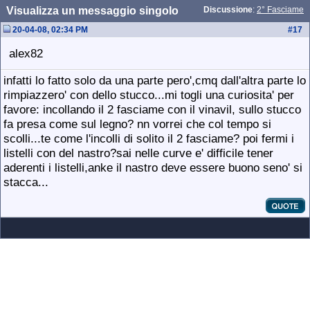
Visualizza un messaggio singolo
Discussione
:
2° Fasciame
20-04-08, 02:34 PM
#
17
alex82
infatti lo fatto solo da una parte pero',cmq dall'altra parte lo
rimpiazzero' con dello stucco...mi togli una curiosita' per
favore: incollando il 2 fasciame con il vinavil, sullo stucco
fa presa come sul legno? nn vorrei che col tempo si
scolli...te come l'incolli di solito il 2 fasciame? poi fermi i
listelli con del nastro?sai nelle curve e' difficile tener
aderenti i listelli,anke il nastro deve essere buono seno' si
stacca...