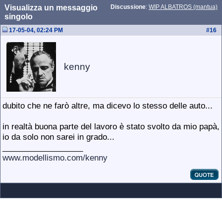
Visualizza un messaggio
Discussione
:
WIP ALBATROS (mantua)
singolo
17-05-04, 02:24 PM
#
16
kenny
dubito che ne farò altre, ma dicevo lo stesso delle auto...
in realtà buona parte del lavoro è stato svolto da mio papà,
io da solo non sarei in grado...
__________________
www.modellismo.com/kenny