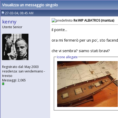
Visualizza un messaggio singolo
27-03-04, 08:45 AM
kenny
Re:WIP ALBATROS (mantua)
Utente Senior
il ponte...
ora mi fermerò per un po', sto facendo
che vi sembra? siamo stati bravi?
Icone allegate
Registrato dal: May 2003
residenza: san vendemiano -
treviso
Messaggi: 2,065
__________________