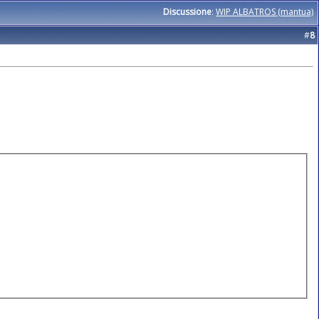
Discussione
:
WIP ALBATROS (mantua)
#
8