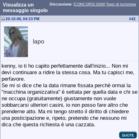
Visualizza un
Discussione
:
[CONCORSI 2006] Topic di iscrizione
messaggio singolo
20-10-06, 04:33 PM
#
42
lapo
kenny, io ti ho capito perfettamente dall'inizio... Non mi
devi continuare a ridire la stessa cosa. Ma tu capisci me,
perfavore.
Se mi si dice che la data rimane fissata perchè ormai la
"macchina organizzativa" è settata per quella data e chi se
ne occupa (gratuitamente) giustamente non vuole
sobbarcarsi ulteriori casini, io non posso fare altro che
prenderne atto. Ma mi tengo stretto il diritto di chiedere
una posticipazione e, ripeto, pretendo che nessuno mi
dica che questa richiesta è una cazzata.