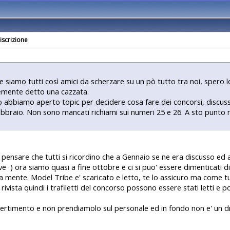
iscrizione
e siamo tutti così amici da scherzare su un pò tutto tra noi, spero
mente detto una cazzata.
o abbiamo aperto topic per decidere cosa fare dei concorsi, discuss
Febbraio. Non sono mancati richiami sui numeri 25 e 26. A sto punto 
ensare che tutti si ricordino che a Gennaio se ne era discusso ed a
ave
) ora siamo quasi a fine ottobre e ci si puo' essere dimenticati d
 mente. Model Tribe e' scaricato e letto, te lo assicuro ma come tutt
a rivista quindi i trafiletti del concorso possono essere stati letti e
ertimento e non prendiamolo sul personale ed in fondo non e' un dra