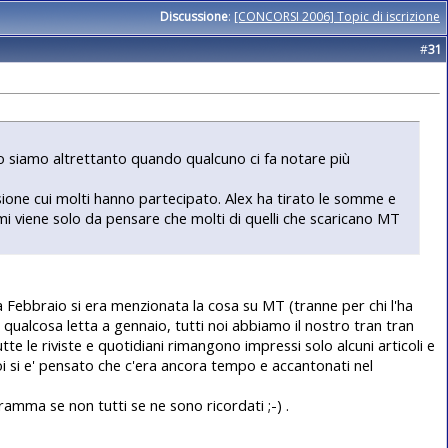
Discussione
:
[CONCORSI 2006] Topic di iscrizione
#
31
 lo siamo altrettanto quando qualcuno ci fa notare più
ione cui molti hanno partecipato. Alex ha tirato le somme e
mi viene solo da pensare che molti di quelli che scaricano MT
 Febbraio si era menzionata la cosa su MT (tranne per chi l'ha
i qualcosa letta a gennaio, tutti noi abbiamo il nostro tran tran
e le riviste e quotidiani rimangono impressi solo alcuni articoli e
 poi si e' pensato che c'era ancora tempo e accantonati nel
mma se non tutti se ne sono ricordati ;-) .