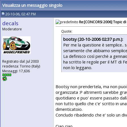
Visualizza un messaggio singolo
20-10-06, 02:47 PM
decals
Re:[CONCORSI 2006] Topic di 
Moderatore
Quote:
bootsy (20-10-2006 02:37 p.m.):
Per me la questione è semplice.. s
seriamente che abbiamo semplice
La definisco così perchè a gennai
ha scritto le regole per il MT di 
Registrato dal: Jul 2003
residenza: Torino (Italy)
non lo leggano.
Messaggi: 17,636
Bootsy non prendertela, ma non puoi p
organizzata :P altrimenti sarebbe gr
quotidiano e puo' essere passato dalla
non tutto quello che c'e' scritto in un
dimenticatoio.
Concludo ribadendo che e' solo un div
Ciao ciao