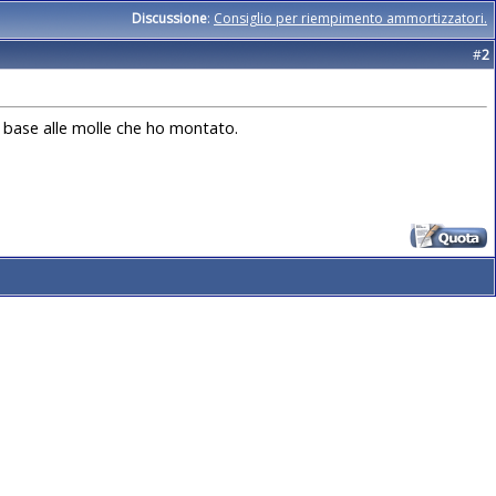
Discussione
:
Consiglio per riempimento ammortizzatori.
#
2
 base alle molle che ho montato.