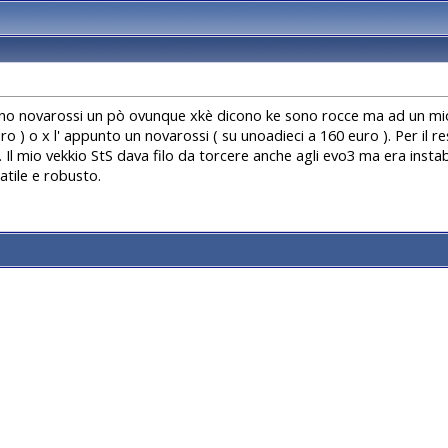
ano novarossi un pò ovunque xkè dicono ke sono rocce ma ad un mio a
ro ) o x l' appunto un novarossi ( su unoadieci a 160 euro ). Per il 
 Il mio vekkio StS dava filo da torcere anche agli evo3 ma era instab
tile e robusto.