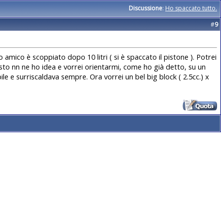
Discussione
:
Ho spaccato tutto.
#
9
mico è scoppiato dopo 10 litri ( si è spaccato il pistone ). Potrei
resto nn ne ho idea e vorrei orientarmi, come ho già detto, su un
ile e surriscaldava sempre. Ora vorrei un bel big block ( 2.5cc.) x