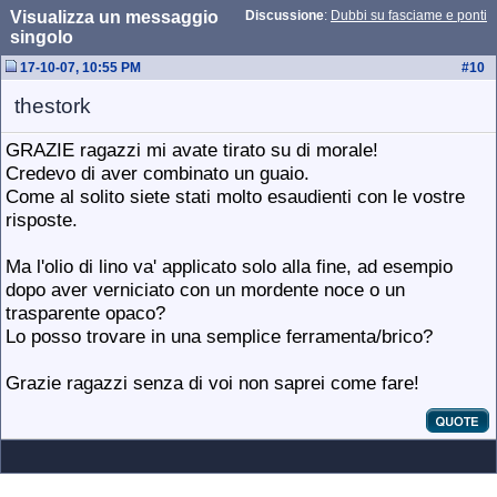
Visualizza un messaggio
Discussione
:
Dubbi su fasciame e ponti
singolo
17-10-07, 10:55 PM
#
10
thestork
GRAZIE ragazzi mi avate tirato su di morale!
Credevo di aver combinato un guaio.
Come al solito siete stati molto esaudienti con le vostre
risposte.
Ma l'olio di lino va' applicato solo alla fine, ad esempio
dopo aver verniciato con un mordente noce o un
trasparente opaco?
Lo posso trovare in una semplice ferramenta/brico?
Grazie ragazzi senza di voi non saprei come fare!