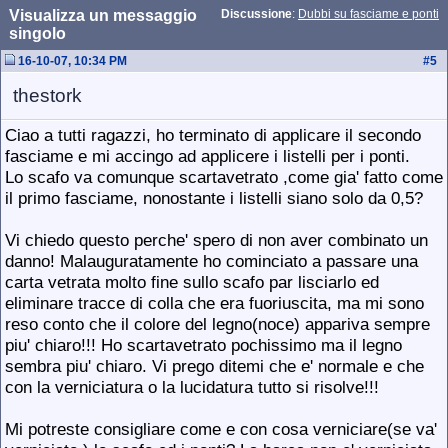
Visualizza un messaggio
Discussione
:
Dubbi su fasciame e ponti
singolo
16-10-07, 10:34 PM
#
5
thestork
Ciao a tutti ragazzi, ho terminato di applicare il secondo
fasciame e mi accingo ad applicere i listelli per i ponti.
Lo scafo va comunque scartavetrato ,come gia' fatto come
il primo fasciame, nonostante i listelli siano solo da 0,5?
Vi chiedo questo perche' spero di non aver combinato un
danno! Malauguratamente ho cominciato a passare una
carta vetrata molto fine sullo scafo par lisciarlo ed
eliminare tracce di colla che era fuoriuscita, ma mi sono
reso conto che il colore del legno(noce) appariva sempre
piu' chiaro!!! Ho scartavetrato pochissimo ma il legno
sembra piu' chiaro. Vi prego ditemi che e' normale e che
con la verniciatura o la lucidatura tutto si risolve!!!
Mi potreste consigliare come e con cosa verniciare(se va'