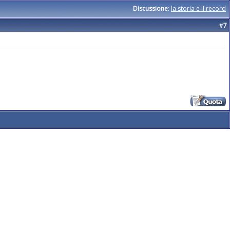
Discussione
:
la storia e il record
#
7